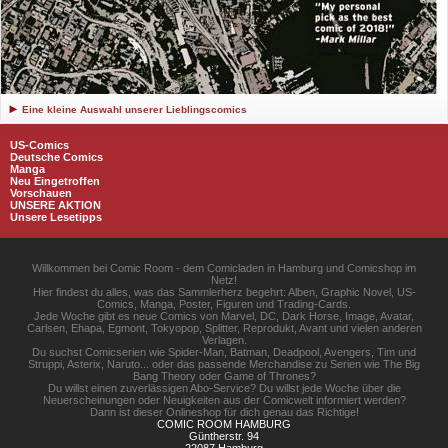
Eine kleine Auswahl unserer Lieblingscomics
US-Comics
Deutsche Comics
Manga
Neu Eingetroffen
Vorschauen
UNSERE AKTION
Unsere Lesetipps
Willkommen bei Comic Room - dem Comicladen in Hamburg und Comicshop im
Netz!
Hier findest du alles, was das Sammlerherz begehrt: Alben, Graphic Novel, US-
Comics, Manga, Poster, Figuren und Trading-Cards.
Jede Woche gibt es neue Comics von Marvel, DC, Dark Horse, Image, Avatar,
Carlsen, Ehapa, Egmont, Tokyopop, Splitter, Reprodukt, Avant und vielen anderen
Verlagen.
Du suchst Comicserien wie Spider-Man, Batman, Deadpool, Avengers, Tim und
Struppi, Asterix, Naruto... oder das passende Merchandise zu Serien wie The Big
Bang Theory oder Game of Thrones?
Du willst einen zuverlässigen Abo-Service? Du willst jede Woche über die
Neuerscheinungen oder Neuigkeiten aus der Comicwelt informiert werden?
Dann ist dieser Onlineshop für dich genau das Richtige!
COMIC ROOM HAMBURG
Güntherstr. 94
22087 Hamburg