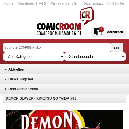
Home
|
Newsletter
|
AGB
|
Vertrag widerrufen
|
Datenschutz
|
Hilfe / Infos
0
Aktuelles
Unser Angebot
Dein Comic Room
DEMON SLAYER - KIMETSU NO YAIBA #01