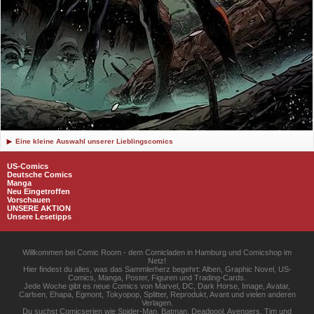
Eine kleine Auswahl unserer Lieblingscomics
US-Comics
Deutsche Comics
Manga
Neu Eingetroffen
Vorschauen
UNSERE AKTION
Unsere Lesetipps
Willkommen bei Comic Room - dem Comicladen in Hamburg und Comicshop im
Netz!
Hier findest du alles, was das Sammlerherz begehrt: Alben, Graphic Novel, US-
Comics, Manga, Poster, Figuren und Trading-Cards.
Jede Woche gibt es neue Comics von Marvel, DC, Dark Horse, Image, Avatar,
Carlsen, Ehapa, Egmont, Tokyopop, Splitter, Reprodukt, Avant und vielen anderen
Verlagen.
Du suchst Comicserien wie Spider-Man, Batman, Deadpool, Avengers, Tim und