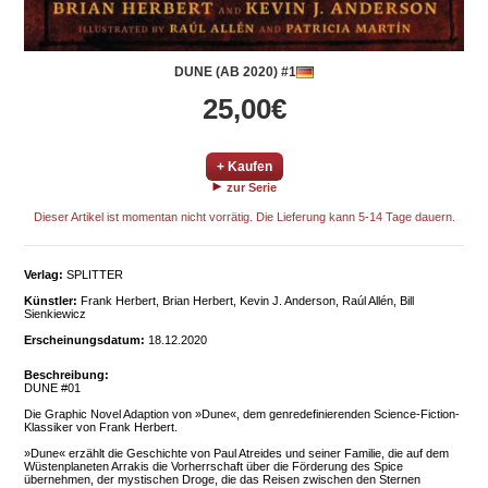
DUNE (AB 2020) #1
25,00€
+ Kaufen
zur Serie
Dieser Artikel ist momentan nicht vorrätig. Die Lieferung kann 5-14 Tage dauern.
Verlag:
SPLITTER
Künstler:
Frank Herbert, Brian Herbert, Kevin J. Anderson, Raúl Allén, Bill
Sienkiewicz
Erscheinungsdatum:
18.12.2020
Beschreibung:
DUNE #01
Die Graphic Novel Adaption von »Dune«, dem genredefinierenden Science-Fiction-
Klassiker von Frank Herbert.
»Dune« erzählt die Geschichte von Paul Atreides und seiner Familie, die auf dem
Wüstenplaneten Arrakis die Vorherrschaft über die Förderung des Spice
übernehmen, der mystischen Droge, die das Reisen zwischen den Sternen