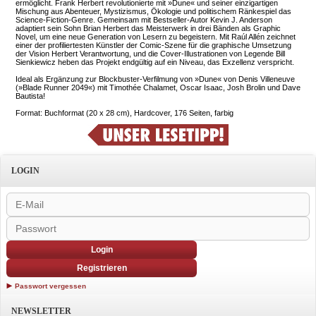
ermöglicht. Frank Herbert revolutionierte mit »Dune« und seiner einzigartigen
Mischung aus Abenteuer, Mystizismus, Ökologie und politischem Ränkespiel das
Science-Fiction-Genre. Gemeinsam mit Bestseller-Autor Kevin J. Anderson
adaptiert sein Sohn Brian Herbert das Meisterwerk in drei Bänden als Graphic
Novel, um eine neue Generation von Lesern zu begeistern. Mit Raúl Allén zeichnet
einer der profiliertesten Künstler der Comic-Szene für die graphische Umsetzung
der Vision Herbert Verantwortung, und die Cover-Illustrationen von Legende Bill
Sienkiewicz heben das Projekt endgültig auf ein Niveau, das Exzellenz verspricht.
Ideal als Ergänzung zur Blockbuster-Verfilmung von »Dune« von Denis Villeneuve
(»Blade Runner 2049«) mit Timothée Chalamet, Oscar Isaac, Josh Brolin und Dave
Bautista!
Format: Buchformat (20 x 28 cm), Hardcover, 176 Seiten, farbig
LOGIN
Login
Registrieren
Passwort vergessen
NEWSLETTER