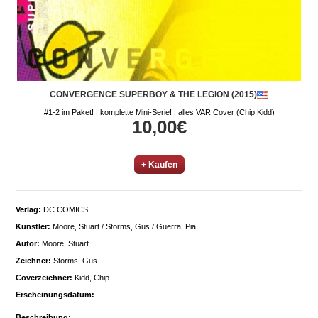
CONVERGENCE SUPERBOY & THE LEGION (2015)
#1-2 im Paket! | komplette Mini-Serie! | alles VAR Cover (Chip Kidd)
10,00€
+ Kaufen
Verlag:
DC COMICS
Künstler:
Moore, Stuart / Storms, Gus / Guerra, Pia
Autor:
Moore, Stuart
Zeichner:
Storms, Gus
Coverzeichner:
Kidd, Chip
Erscheinungsdatum:
Beschreibung: