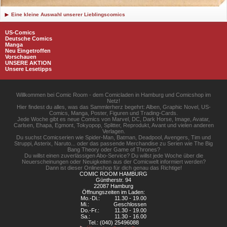
Eine kleine Auswahl unserer Lieblingscomics
US-Comics
Deutsche Comics
Manga
Neu Eingetroffen
Vorschauen
UNSERE AKTION
Unsere Lesetipps
Willkommen bei Comic Room - dem Comicladen in Hamburg und Comicshop im
Netz!
Hier findest du alles, was das Sammlerherz begehrt: Alben, Graphic Novel, US-
Comics, Manga, Poster, Figuren und Trading-Cards.
Jede Woche gibt es neue Comics von Marvel, DC, Dark Horse, Image, Avatar,
Carlsen, Ehapa, Egmont, Tokyopop, Splitter, Reprodukt, Avant und vielen anderen
Verlagen.
Du suchst Comicserien wie Spider-Man, Batman, Deadpool, Avengers, Tim und
Struppi, Asterix, Naruto... oder das passende Merchandise zu Serien wie The Big
Bang Theory oder Game of Thrones?
Du willst einen zuverlässigen Abo-Service? Du willst jede Woche über die
Neuerscheinungen oder Neuigkeiten aus der Comicwelt informiert werden?
Dann ist dieser Onlineshop für dich genau das Richtige!
COMIC ROOM HAMBURG
Güntherstr. 94
22087 Hamburg
Öffnungszeiten im Laden:
Mo.-Di.:
11.30 - 19.00
Mi.:
Geschlossen
Do.-Fr.:
11.30 - 19.00
Sa.:
11.30 - 16.00
Tel.: (040) 25496088