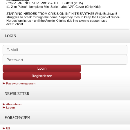
CONVERGENCE SUPERBOY & THE LEGION (2015)
#1-2 im Paket! | komplette Mini-Serie! | alles VAR Cover (Chip Kidd)
STARRING HEROES FROM CRISIS ON INFINITE EARTHS!! While Brainiac 5
struggles to break through the dome, Superboy tries to keep the Legion of Super-
Heroes' spirits up - until the Atomic Knights ride into town to cause mass
destruction!
LOGIN
Login
Registrieren
Passwort vergessen
NEWSLETTER
Abonnieren
Lesen
VORSCHAUEN
US