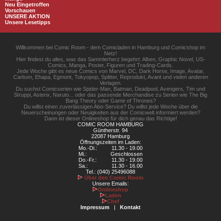
Neu Eingetroffen
Vorschauen
UNSERE AKTION
Unsere Lesetipps
Willkommen bei Comic Room - dem Comicladen in Hamburg und Comicshop im
Netz!
Hier findest du alles, was das Sammlerherz begehrt: Alben, Graphic Novel, US-
Comics, Manga, Poster, Figuren und Trading-Cards.
Jede Woche gibt es neue Comics von Marvel, DC, Dark Horse, Image, Avatar,
Carlsen, Ehapa, Egmont, Tokyopop, Splitter, Reprodukt, Avant und vielen anderen
Verlagen.
Du suchst Comicserien wie Spider-Man, Batman, Deadpool, Avengers, Tim und
Struppi, Asterix, Naruto... oder das passende Merchandise zu Serien wie The Big
Bang Theory oder Game of Thrones?
Du willst einen zuverlässigen Abo-Service? Du willst jede Woche über die
Neuerscheinungen oder Neuigkeiten aus der Comicwelt informiert werden?
Dann ist dieser Onlineshop für dich genau das Richtige!
COMIC ROOM HAMBURG
Güntherstr. 94
22087 Hamburg
Öffnungszeiten im Laden:
Mo.-Di.:
11.30 - 19.00
Mi.:
Geschlossen
Do.-Fr.:
11.30 - 19.00
Sa.:
11.30 - 16.00
Tel.: (040) 25496088
Über den Comic Room
Unsere Emails:
Onlineshop
Laden
Chef
Impressum
|
Kontakt