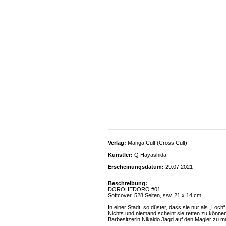
Verlag:
Manga Cult (Cross Cult)
Künstler:
Q Hayashida
Erscheinungsdatum:
29.07.2021
Beschreibung:
DOROHEDORO #01
Softcover, 528 Seiten, s/w, 21 x 14 cm
In einer Stadt, so düster, dass sie nur als „Lo
Nichts und niemand scheint sie retten zu könne
Barbesitzerin Nikaido Jagd auf den Magier zu