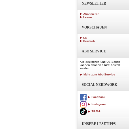
NEWSLETTER
Abonnieren
Lesen
VORSCHAUEN
US
Deutsch
ABO SERVICE
Alle deutschen und US-Serien
können abonniert bzw. bestellt
werden.
Mehr zum Abo-Service
SOCIAL NERDWORK
Facebook
Instagram
TikTok
UNSERE LESETIPPS