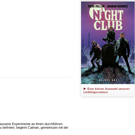
Eine kleine Auswahl unserer
Lieblingscomics
 grausame Experimente an ihnen durchführen.
zu befreien, beginnt Caiman, gemeinsam mit der