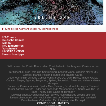
Eine kleine Auswahl unserer Lieblingscomics
US-Comics
Deutsche Comics
Manga
Neu Eingetroffen
Vorschauen
UNSERE AKTION
Unsere Lesetipps
Willkommen bei Comic Room - dem Comicladen in Hamburg und Comicshop im
Netz!
Hier findest du alles, was das Sammlerherz begehrt: Alben, Graphic Novel, US-
Comics, Manga, Poster, Figuren und Trading-Cards.
Jede Woche gibt es neue Comics von Marvel, DC, Dark Horse, Image, Avatar,
Carlsen, Ehapa, Egmont, Tokyopop, Splitter, Reprodukt, Avant und vielen anderen
Verlagen.
Du suchst Comicserien wie Spider-Man, Batman, Deadpool, Avengers, Tim und
Struppi, Asterix, Naruto... oder das passende Merchandise zu Serien wie The Big
Bang Theory oder Game of Thrones?
Du willst einen zuverlässigen Abo-Service? Du willst jede Woche über die
Neuerscheinungen oder Neuigkeiten aus der Comicwelt informiert werden?
Dann ist dieser Onlineshop für dich genau das Richtige!
COMIC ROOM HAMBURG