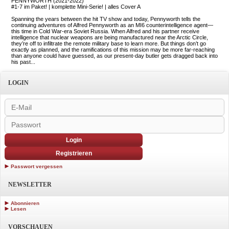
PENNYWORTH (2021-2022)
#1-7 im Paket! | komplette Mini-Serie! | alles Cover A
Spanning the years between the hit TV show and today, Pennyworth tells the
continuing adventures of Alfred Pennyworth as an MI6 counterintelligence agent—
this time in Cold War-era Soviet Russia. When Alfred and his partner receive
intelligence that nuclear weapons are being manufactured near the Arctic Circle,
they’re off to infiltrate the remote military base to learn more. But things don’t go
exactly as planned, and the ramifications of this mission may be more far-reaching
than anyone could have guessed, as our present-day butler gets dragged back into
his past...
LOGIN
Login
Registrieren
Passwort vergessen
NEWSLETTER
Abonnieren
Lesen
VORSCHAUEN