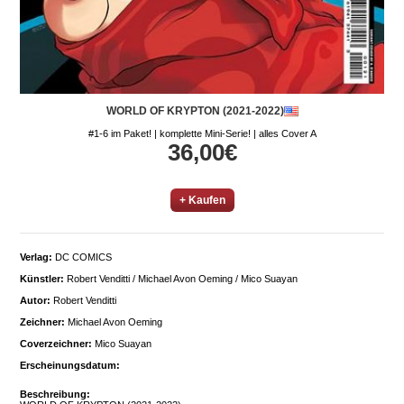
WORLD OF KRYPTON (2021-2022)
#1-6 im Paket! | komplette Mini-Serie! | alles Cover A
36,00€
+ Kaufen
Verlag:
DC COMICS
Künstler:
Robert Venditti / Michael Avon Oeming / Mico Suayan
Autor:
Robert Venditti
Zeichner:
Michael Avon Oeming
Coverzeichner:
Mico Suayan
Erscheinungsdatum:
Beschreibung: