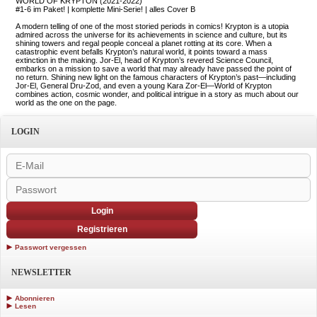
WORLD OF KRYPTON (2021-2022)
#1-6 im Paket! | komplette Mini-Serie! | alles Cover B
A modern telling of one of the most storied periods in comics! Krypton is a utopia
admired across the universe for its achievements in science and culture, but its
shining towers and regal people conceal a planet rotting at its core. When a
catastrophic event befalls Krypton’s natural world, it points toward a mass
extinction in the making. Jor-El, head of Krypton’s revered Science Council,
embarks on a mission to save a world that may already have passed the point of
no return. Shining new light on the famous characters of Krypton’s past—including
Jor-El, General Dru-Zod, and even a young Kara Zor-El—World of Krypton
combines action, cosmic wonder, and political intrigue in a story as much about our
world as the one on the page.
LOGIN
Login
Registrieren
Passwort vergessen
NEWSLETTER
Abonnieren
Lesen