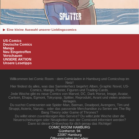
Eine kleine Auswahl unserer Lieblingscomics
US-Comics
Deutsche Comics
Manga
Neu Eingetroffen
Vorschauen
UNSERE AKTION
Unsere Lesetipps
Willkommen bei Comic Room - dem Comicladen in Hamburg und Comicshop im
Netz!
Hier findest du alles, was das Sammlerherz begehrt: Alben, Graphic Novel, US-
Comics, Manga, Poster, Figuren und Trading-Cards.
Jede Woche gibt es neue Comics von Marvel, DC, Dark Horse, Image, Avatar,
Carlsen, Ehapa, Egmont, Tokyopop, Splitter, Reprodukt, Avant und vielen anderen
Verlagen.
Du suchst Comicserien wie Spider-Man, Batman, Deadpool, Avengers, Tim und
Struppi, Asterix, Naruto... oder das passende Merchandise zu Serien wie The Big
Bang Theory oder Game of Thrones?
Du willst einen zuverlässigen Abo-Service? Du willst jede Woche über die
Neuerscheinungen oder Neuigkeiten aus der Comicwelt informiert werden?
Dann ist dieser Onlineshop für dich genau das Richtige!
COMIC ROOM HAMBURG
Güntherstr. 94
22087 Hamburg
Öffnungszeiten im Laden: