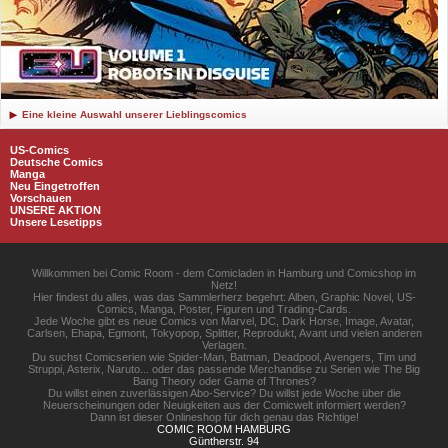
Eine kleine Auswahl unserer Lieblingscomics
US-Comics
Deutsche Comics
Manga
Neu Eingetroffen
Vorschauen
UNSERE AKTION
Unsere Lesetipps
Willkommen bei Comic Room - dem Comicladen in Hamburg und Comicshop im
Netz!
Hier findest du alles, was das Sammlerherz begehrt: Alben, Graphic Novel, US-
Comics, Manga, Poster, Figuren und Trading-Cards.
Jede Woche gibt es neue Comics von Marvel, DC, Dark Horse, Image, Avatar,
Carlsen, Ehapa, Egmont, Tokyopop, Splitter, Reprodukt, Avant und vielen anderen
Verlagen.
Du suchst Comicserien wie Spider-Man, Batman, Deadpool, Avengers, Tim und
Struppi, Asterix, Naruto... oder das passende Merchandise zu Serien wie The Big
Bang Theory oder Game of Thrones?
Du willst einen zuverlässigen Abo-Service? Du willst jede Woche über die
Neuerscheinungen oder Neuigkeiten aus der Comicwelt informiert werden?
Dann ist dieser Onlineshop für dich genau das Richtige!
COMIC ROOM HAMBURG
Güntherstr. 94