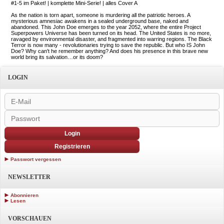
#1-5 im Paket! | komplette Mini-Serie! | alles Cover A
As the nation is torn apart, someone is murdering all the patriotic heroes. A
mysterious amnesiac awakens in a sealed underground base, naked and
abandoned. This John Doe emerges to the year 2052, where the entire Project
Superpowers Universe has been turned on its head. The United States is no more,
ravaged by environmental disaster, and fragmented into warring regions. The Black
Terror is now many - revolutionaries trying to save the republic. But who IS John
Doe? Why can't he remember anything? And does his presence in this brave new
world bring its salvation…or its doom?
LOGIN
Login
Registrieren
Passwort vergessen
NEWSLETTER
Abonnieren
Lesen
VORSCHAUEN