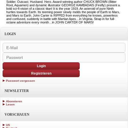
Soldier. Outcast. Husband. Hero. Award-winning author CHUCK BROWN (Bitter
Root, Aquamen) and dynamic illustrator GEORGE KAMBADAIS (Firefly) present a
bold sci-fi vision of a classic titan! It is the year 1919. An asteroid of pure Ninth
hurtles towards Earth. Its teeming power slowly melds the people of Earth to Mars,
and Mars to Earth. John Carter is RIPPED from everything he knows, powerless
and confused, suddenly in battle with Martian Apes…in Virginia. Strap in for full-
octane adventure every month…in JOHN CARTER OF MARS!
LOGIN
Login
Registrieren
Passwort vergessen
NEWSLETTER
Abonnieren
Lesen
VORSCHAUEN
US