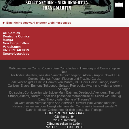
Eine kleine Auswahl unserer Lieblingscomics
US-Comics
Deutsche Comics
Manga
Neu Eingetroffen
Vorschauen
UNSERE AKTION
Unsere Lesetipps
Willkommen bei Comic Room - dem Comicladen in Hamburg und Comicshop im
Netz!
Hier findest du alles, was das Sammlerherz begehrt: Alben, Graphic Novel, US-
Comics, Manga, Poster, Figuren und Trading-Cards.
Jede Woche gibt es neue Comics von Marvel, DC, Dark Horse, Image, Avatar,
Carlsen, Ehapa, Egmont, Tokyopop, Splitter, Reprodukt, Avant und vielen anderen
Verlagen.
Du suchst Comicserien wie Spider-Man, Batman, Deadpool, Avengers, Tim und
Struppi, Asterix, Naruto... oder das passende Merchandise zu Serien wie The Big
Bang Theory oder Game of Thrones?
Du willst einen zuverlässigen Abo-Service? Du willst jede Woche über die
Neuerscheinungen oder Neuigkeiten aus der Comicwelt informiert werden?
Dann ist dieser Onlineshop für dich genau das Richtige!
COMIC ROOM HAMBURG
Güntherstr. 94
22087 Hamburg
Öffnungszeiten im Laden:
Mo.-Di.:
11.30 - 19.00