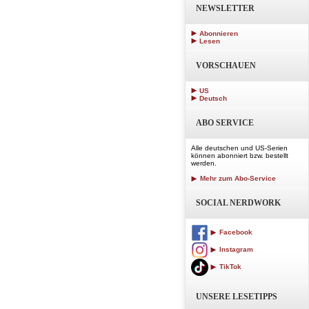
NEWSLETTER
Abonnieren
Lesen
VORSCHAUEN
US
Deutsch
ABO SERVICE
Alle deutschen und US-Serien
können abonniert bzw. bestellt
werden.
Mehr zum Abo-Service
SOCIAL NERDWORK
Facebook
Instagram
TikTok
UNSERE LESETIPPS