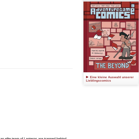
Eine kleine Auswahl unserer
Lieblingscomics
n elite team of Lanterns are trapped behind