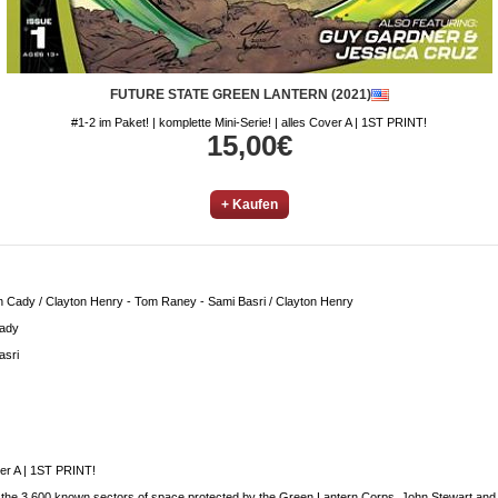
FUTURE STATE GREEN LANTERN (2021)
#1-2 im Paket! | komplette Mini-Serie! | alles Cover A | 1ST PRINT!
15,00€
+ Kaufen
n Cady / Clayton Henry - Tom Raney - Sami Basri / Clayton Henry
Cady
asri
over A | 1ST PRINT!
 the 3,600 known sectors of space protected by the Green Lantern Corps, John Stewart and a