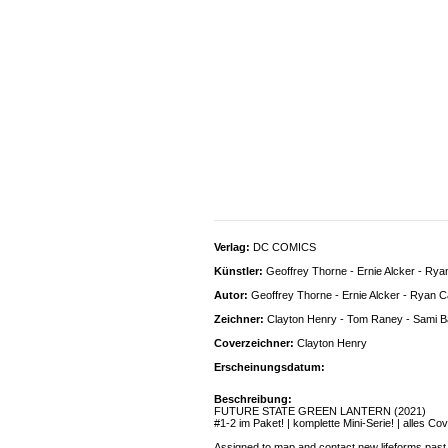
Verlag:
DC COMICS
Künstler:
Geoffrey Thorne - Ernie Alcker - Rya
Autor:
Geoffrey Thorne - Ernie Alcker - Ryan 
Zeichner:
Clayton Henry - Tom Raney - Sami B
Coverzeichner:
Clayton Henry
Erscheinungsdatum:
Beschreibung:
FUTURE STATE GREEN LANTERN (2021)
#1-2 im Paket! | komplette Mini-Serie! | alles C
Assigned to map and contact new lifeforms past