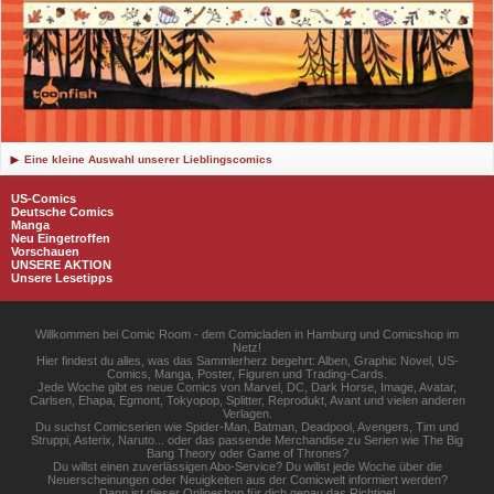
Eine kleine Auswahl unserer Lieblingscomics
US-Comics
Deutsche Comics
Manga
Neu Eingetroffen
Vorschauen
UNSERE AKTION
Unsere Lesetipps
Willkommen bei Comic Room - dem Comicladen in Hamburg und Comicshop im
Netz!
Hier findest du alles, was das Sammlerherz begehrt: Alben, Graphic Novel, US-
Comics, Manga, Poster, Figuren und Trading-Cards.
Jede Woche gibt es neue Comics von Marvel, DC, Dark Horse, Image, Avatar,
Carlsen, Ehapa, Egmont, Tokyopop, Splitter, Reprodukt, Avant und vielen anderen
Verlagen.
Du suchst Comicserien wie Spider-Man, Batman, Deadpool, Avengers, Tim und
Struppi, Asterix, Naruto... oder das passende Merchandise zu Serien wie The Big
Bang Theory oder Game of Thrones?
Du willst einen zuverlässigen Abo-Service? Du willst jede Woche über die
Neuerscheinungen oder Neuigkeiten aus der Comicwelt informiert werden?
Dann ist dieser Onlineshop für dich genau das Richtige!