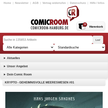
Home
|
Newsletter
|
AGB
|
Vertrag widerrufen
|
Datenschutz
|
Hilfe / Infos
0
Aktuelles
Unser Angebot
Dein Comic Room
KRYPTO - GEHEIMNISVOLLE MEERESWESEN #01