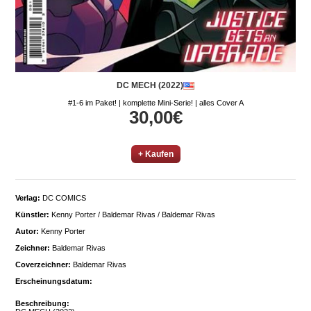
DC MECH (2022)
#1-6 im Paket! | komplette Mini-Serie! | alles Cover A
30,00€
+ Kaufen
Verlag:
DC COMICS
Künstler:
Kenny Porter / Baldemar Rivas / Baldemar Rivas
Autor:
Kenny Porter
Zeichner:
Baldemar Rivas
Coverzeichner:
Baldemar Rivas
Erscheinungsdatum:
Beschreibung: