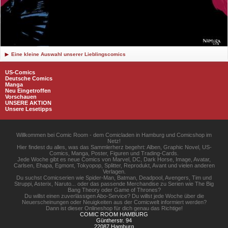
Eine kleine Auswahl unserer Lieblingscomics
US-Comics
Deutsche Comics
Manga
Neu Eingetroffen
Vorschauen
UNSERE AKTION
Unsere Lesetipps
Willkommen bei Comic Room - dem Comicladen in Hamburg und Comicshop im
Netz!
Hier findest du alles, was das Sammlerherz begehrt: Alben, Graphic Novel, US-
Comics, Manga, Poster, Figuren und Trading-Cards.
Jede Woche gibt es neue Comics von Marvel, DC, Dark Horse, Image, Avatar,
Carlsen, Ehapa, Egmont, Tokyopop, Splitter, Reprodukt, Avant und vielen anderen
Verlagen.
Du suchst Comicserien wie Spider-Man, Batman, Deadpool, Avengers, Tim und
Struppi, Asterix, Naruto... oder das passende Merchandise zu Serien wie The Big
Bang Theory oder Game of Thrones?
Du willst einen zuverlässigen Abo-Service? Du willst jede Woche über die
Neuerscheinungen oder Neuigkeiten aus der Comicwelt informiert werden?
Dann ist dieser Onlineshop für dich genau das Richtige!
COMIC ROOM HAMBURG
Güntherstr. 94
22087 Hamburg