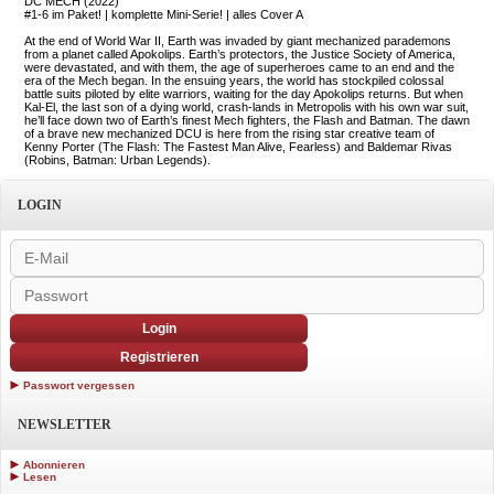
DC MECH (2022)
#1-6 im Paket! | komplette Mini-Serie! | alles Cover A
At the end of World War II, Earth was invaded by giant mechanized parademons
from a planet called Apokolips. Earth’s protectors, the Justice Society of America,
were devastated, and with them, the age of superheroes came to an end and the
era of the Mech began. In the ensuing years, the world has stockpiled colossal
battle suits piloted by elite warriors, waiting for the day Apokolips returns. But when
Kal-El, the last son of a dying world, crash-lands in Metropolis with his own war suit,
he’ll face down two of Earth’s finest Mech fighters, the Flash and Batman. The dawn
of a brave new mechanized DCU is here from the rising star creative team of
Kenny Porter (The Flash: The Fastest Man Alive, Fearless) and Baldemar Rivas
(Robins, Batman: Urban Legends).
LOGIN
Login
Registrieren
Passwort vergessen
NEWSLETTER
Abonnieren
Lesen