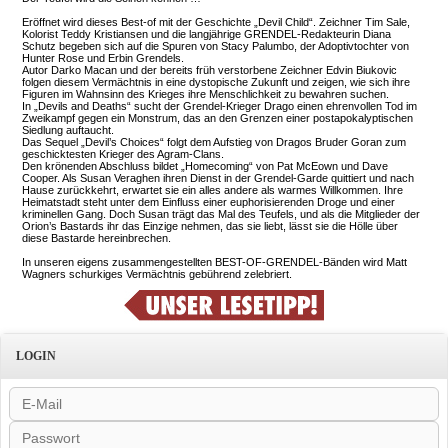
Eröffnet wird dieses Best-of mit der Geschichte „Devil Child“. Zeichner Tim Sale,
Kolorist Teddy Kristiansen und die langjährige GRENDEL-Redakteurin Diana
Schutz begeben sich auf die Spuren von Stacy Palumbo, der Adoptivtochter von
Hunter Rose und Erbin Grendels.
Autor Darko Macan und der bereits früh verstorbene Zeichner Edvin Biukovic
folgen diesem Vermächtnis in eine dystopische Zukunft und zeigen, wie sich ihre
Figuren im Wahnsinn des Krieges ihre Menschlichkeit zu bewahren suchen.
In „Devils and Deaths“ sucht der Grendel-Krieger Drago einen ehrenvollen Tod im
Zweikampf gegen ein Monstrum, das an den Grenzen einer postapokalyptischen
Siedlung auftaucht.
Das Sequel „Devil’s Choices“ folgt dem Aufstieg von Dragos Bruder Goran zum
geschicktesten Krieger des Agram-Clans.
Den krönenden Abschluss bildet „Homecoming“ von Pat McEown und Dave
Cooper. Als Susan Veraghen ihren Dienst in der Grendel-Garde quittiert und nach
Hause zurückkehrt, erwartet sie ein alles andere als warmes Willkommen. Ihre
Heimatstadt steht unter dem Einfluss einer euphorisierenden Droge und einer
kriminellen Gang. Doch Susan trägt das Mal des Teufels, und als die Mitglieder der
Orion’s Bastards ihr das Einzige nehmen, das sie liebt, lässt sie die Hölle über
diese Bastarde hereinbrechen.
In unseren eigens zusammengestellten BEST-OF-GRENDEL-Bänden wird Matt
Wagners schurkiges Vermächtnis gebührend zelebriert.
LOGIN