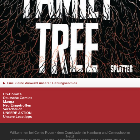
Eine kleine Auswahl unserer Lieblingscomics
US-Comics
Deutsche Comics
Manga
Neu Eingetroffen
Vorschauen
UNSERE AKTION
Unsere Lesetipps
Willkommen bei Comic Room - dem Comicladen in Hamburg und Comicshop im
Netz!