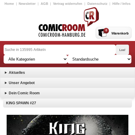
Home
|
Newsletter
|
AGB
|
Vertrag widerrufen
|
Datenschutz
|
Hilfe / Infos
0
Aktuelles
Unser Angebot
Dein Comic Room
KING SPAWN #27