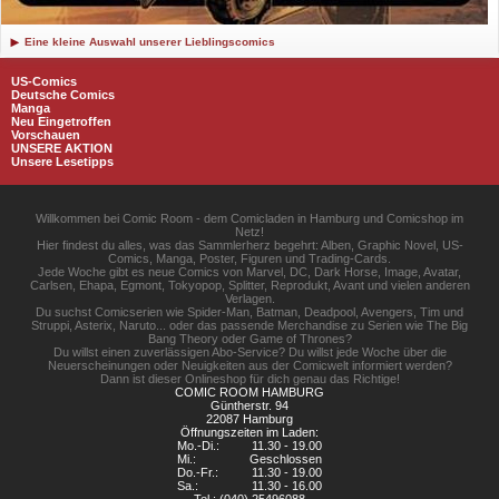
Eine kleine Auswahl unserer Lieblingscomics
US-Comics
Deutsche Comics
Manga
Neu Eingetroffen
Vorschauen
UNSERE AKTION
Unsere Lesetipps
Willkommen bei Comic Room - dem Comicladen in Hamburg und Comicshop im
Netz!
Hier findest du alles, was das Sammlerherz begehrt: Alben, Graphic Novel, US-
Comics, Manga, Poster, Figuren und Trading-Cards.
Jede Woche gibt es neue Comics von Marvel, DC, Dark Horse, Image, Avatar,
Carlsen, Ehapa, Egmont, Tokyopop, Splitter, Reprodukt, Avant und vielen anderen
Verlagen.
Du suchst Comicserien wie Spider-Man, Batman, Deadpool, Avengers, Tim und
Struppi, Asterix, Naruto... oder das passende Merchandise zu Serien wie The Big
Bang Theory oder Game of Thrones?
Du willst einen zuverlässigen Abo-Service? Du willst jede Woche über die
Neuerscheinungen oder Neuigkeiten aus der Comicwelt informiert werden?
Dann ist dieser Onlineshop für dich genau das Richtige!
COMIC ROOM HAMBURG
Güntherstr. 94
22087 Hamburg
Öffnungszeiten im Laden:
Mo.-Di.:
11.30 - 19.00
Mi.:
Geschlossen
Do.-Fr.:
11.30 - 19.00
Sa.:
11.30 - 16.00