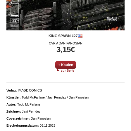
KING SPAWN #27
CVR A DAN PANOSIAN
3,15€
+ Kaufen
zur Serie
Verlag:
IMAGE COMICS
Künstler:
Todd McFarlane / Javi Ferndez / Dan Panosian
Autor:
Todd McFarlane
Zeichner:
Javi Ferndez
Coverzeichner:
Dan Panosian
Erscheinungsdatum:
03.11.2023