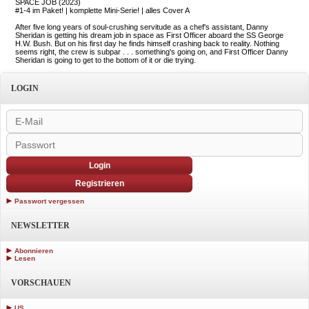
SPACE JOB (2023)
#1-4 im Paket! | komplette Mini-Serie! | alles Cover A
After five long years of soul-crushing servitude as a chef's assistant, Danny
Sheridan is getting his dream job in space as First Officer aboard the SS George
H.W. Bush. But on his first day he finds himself crashing back to reality. Nothing
seems right, the crew is subpar . . . something's going on, and First Officer Danny
Sheridan is going to get to the bottom of it or die trying.
LOGIN
Login
Registrieren
Passwort vergessen
NEWSLETTER
Abonnieren
Lesen
VORSCHAUEN
US