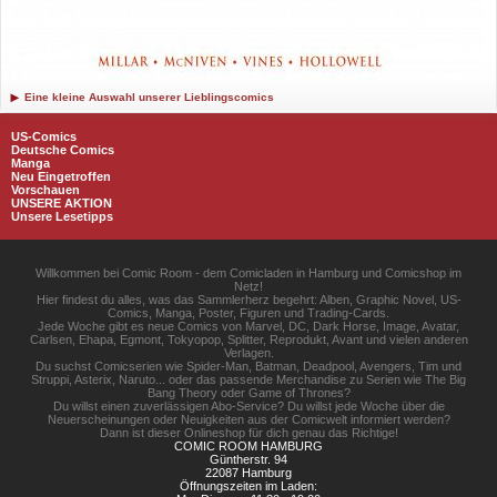
Eine kleine Auswahl unserer Lieblingscomics
US-Comics
Deutsche Comics
Manga
Neu Eingetroffen
Vorschauen
UNSERE AKTION
Unsere Lesetipps
Willkommen bei Comic Room - dem Comicladen in Hamburg und Comicshop im
Netz!
Hier findest du alles, was das Sammlerherz begehrt: Alben, Graphic Novel, US-
Comics, Manga, Poster, Figuren und Trading-Cards.
Jede Woche gibt es neue Comics von Marvel, DC, Dark Horse, Image, Avatar,
Carlsen, Ehapa, Egmont, Tokyopop, Splitter, Reprodukt, Avant und vielen anderen
Verlagen.
Du suchst Comicserien wie Spider-Man, Batman, Deadpool, Avengers, Tim und
Struppi, Asterix, Naruto... oder das passende Merchandise zu Serien wie The Big
Bang Theory oder Game of Thrones?
Du willst einen zuverlässigen Abo-Service? Du willst jede Woche über die
Neuerscheinungen oder Neuigkeiten aus der Comicwelt informiert werden?
Dann ist dieser Onlineshop für dich genau das Richtige!
COMIC ROOM HAMBURG
Güntherstr. 94
22087 Hamburg
Öffnungszeiten im Laden: