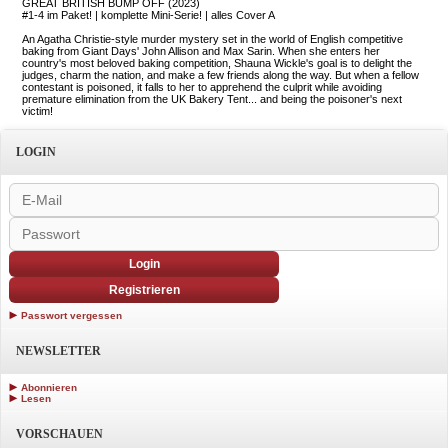
GREAT BRITISH BUMP OFF (2023)
#1-4 im Paket! | komplette Mini-Serie! | alles Cover A
An Agatha Christie-style murder mystery set in the world of English competitive
baking from Giant Days' John Allison and Max Sarin. When she enters her
country's most beloved baking competition, Shauna Wickle's goal is to delight the
judges, charm the nation, and make a few friends along the way. But when a fellow
contestant is poisoned, it falls to her to apprehend the culprit while avoiding
premature elimination from the UK Bakery Tent... and being the poisoner's next
victim!
LOGIN
Login
Registrieren
Passwort vergessen
NEWSLETTER
Abonnieren
Lesen
VORSCHAUEN