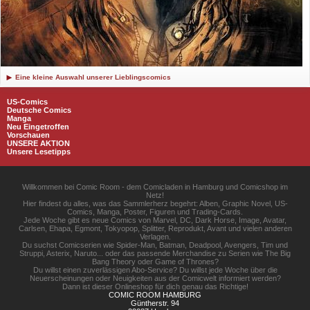
Eine kleine Auswahl unserer Lieblingscomics
US-Comics
Deutsche Comics
Manga
Neu Eingetroffen
Vorschauen
UNSERE AKTION
Unsere Lesetipps
Willkommen bei Comic Room - dem Comicladen in Hamburg und Comicshop im
Netz!
Hier findest du alles, was das Sammlerherz begehrt: Alben, Graphic Novel, US-
Comics, Manga, Poster, Figuren und Trading-Cards.
Jede Woche gibt es neue Comics von Marvel, DC, Dark Horse, Image, Avatar,
Carlsen, Ehapa, Egmont, Tokyopop, Splitter, Reprodukt, Avant und vielen anderen
Verlagen.
Du suchst Comicserien wie Spider-Man, Batman, Deadpool, Avengers, Tim und
Struppi, Asterix, Naruto... oder das passende Merchandise zu Serien wie The Big
Bang Theory oder Game of Thrones?
Du willst einen zuverlässigen Abo-Service? Du willst jede Woche über die
Neuerscheinungen oder Neuigkeiten aus der Comicwelt informiert werden?
Dann ist dieser Onlineshop für dich genau das Richtige!
COMIC ROOM HAMBURG
Güntherstr. 94