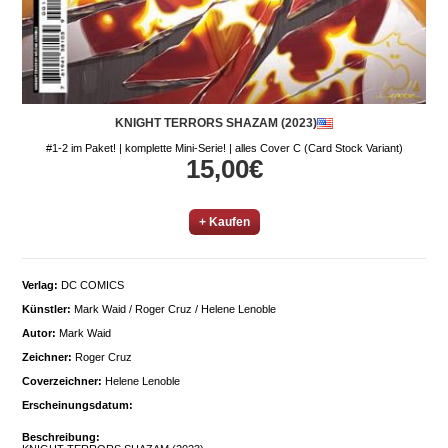
KNIGHT TERRORS SHAZAM (2023)
#1-2 im Paket! | komplette Mini-Serie! | alles Cover C (Card Stock Variant)
15,00€
+ Kaufen
Verlag:
DC COMICS
Künstler:
Mark Waid / Roger Cruz / Helene Lenoble
Autor:
Mark Waid
Zeichner:
Roger Cruz
Coverzeichner:
Helene Lenoble
Erscheinungsdatum:
Beschreibung: