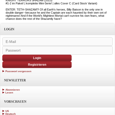
KNIGHT TERRORS SHAZAM (2023)
#1-2 im Paket! | komplette Mini-Serie! | alles Cover C (Card Stock Variant)
ENTER: TETH-SHAZAM?! Of all Earth's heroes, Billy Batson is the only one in
double danger--because he and the Captain are each haunted by their own set of
nightmares! And if the World's Mightiest Mortal can't survive his own fears, what
chance does the rest of the Shazamily have?
LOGIN
Login
Registrieren
Passwort vergessen
NEWSLETTER
Abonnieren
Lesen
VORSCHAUEN
US
Deutsch