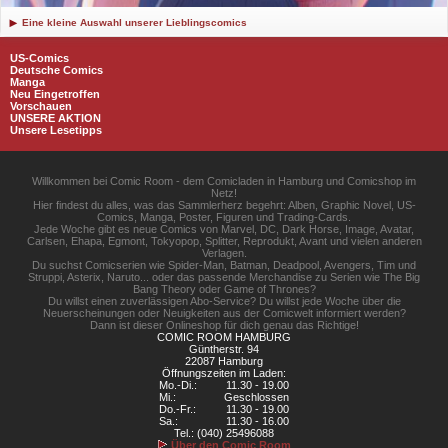
Eine kleine Auswahl unserer Lieblingscomics
US-Comics
Deutsche Comics
Manga
Neu Eingetroffen
Vorschauen
UNSERE AKTION
Unsere Lesetipps
Willkommen bei Comic Room - dem Comicladen in Hamburg und Comicshop im
Netz!
Hier findest du alles, was das Sammlerherz begehrt: Alben, Graphic Novel, US-
Comics, Manga, Poster, Figuren und Trading-Cards.
Jede Woche gibt es neue Comics von Marvel, DC, Dark Horse, Image, Avatar,
Carlsen, Ehapa, Egmont, Tokyopop, Splitter, Reprodukt, Avant und vielen anderen
Verlagen.
Du suchst Comicserien wie Spider-Man, Batman, Deadpool, Avengers, Tim und
Struppi, Asterix, Naruto... oder das passende Merchandise zu Serien wie The Big
Bang Theory oder Game of Thrones?
Du willst einen zuverlässigen Abo-Service? Du willst jede Woche über die
Neuerscheinungen oder Neuigkeiten aus der Comicwelt informiert werden?
Dann ist dieser Onlineshop für dich genau das Richtige!
COMIC ROOM HAMBURG
Güntherstr. 94
22087 Hamburg
Öffnungszeiten im Laden:
Mo.-Di.:
11.30 - 19.00
Mi.:
Geschlossen
Do.-Fr.:
11.30 - 19.00
Sa.:
11.30 - 16.00
Tel.: (040) 25496088
Über den Comic Room