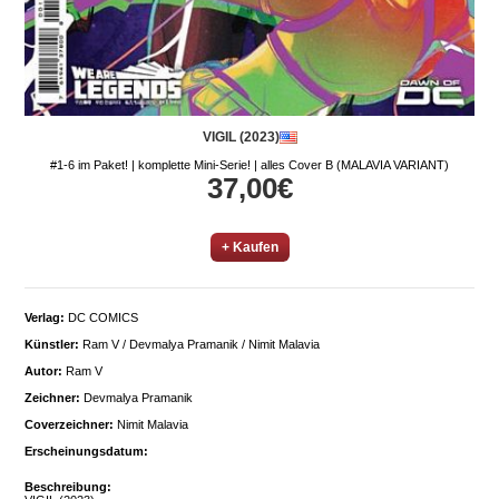
VIGIL (2023)
#1-6 im Paket! | komplette Mini-Serie! | alles Cover B (MALAVIA VARIANT)
37,00€
+ Kaufen
Verlag:
DC COMICS
Künstler:
Ram V / Devmalya Pramanik / Nimit Malavia
Autor:
Ram V
Zeichner:
Devmalya Pramanik
Coverzeichner:
Nimit Malavia
Erscheinungsdatum:
Beschreibung: