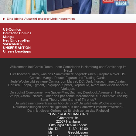
Eine kleine Auswahl unserer Lieblingscomics
US-Comics
Deutsche Comics
Manga
Neu Eingetroffen
Vorschauen
UNSERE AKTION
Unsere Lesetipps
Willkommen bei Comic Room - dem Comicladen in Hamburg und Comicshop im
Netz!
Hier findest du alles, was das Sammlerherz begehrt: Alben, Graphic Novel, US-
Comics, Manga, Poster, Figuren und Trading-Cards.
Jede Woche gibt es neue Comics von Marvel, DC, Dark Horse, Image, Avatar,
Carlsen, Ehapa, Egmont, Tokyopop, Splitter, Reprodukt, Avant und vielen anderen
Verlagen.
Du suchst Comicserien wie Spider-Man, Batman, Deadpool, Avengers, Tim und
Struppi, Asterix, Naruto... oder das passende Merchandise zu Serien wie The Big
Bang Theory oder Game of Thrones?
Du willst einen zuverlässigen Abo-Service? Du willst jede Woche über die
Neuerscheinungen oder Neuigkeiten aus der Comicwelt informiert werden?
Dann ist dieser Onlineshop für dich genau das Richtige!
COMIC ROOM HAMBURG
Güntherstr. 94
22087 Hamburg
Öffnungszeiten im Laden:
Mo.-Di.:
11.30 - 19.00
Mi.:
Geschlossen
Do.-Fr.:
11.30 - 19.00