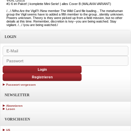
VIGIL (2023)
#1-6 im Paket! | komplette Mini-Serie! | alles Cover B (MALAVIA VARIANT)
/.../ /Who Are the Vigil?/ /New member The Wild Card file loading... The metahuman
group the Vigil seems have to added a fifth member to the group...identity unknown.
Powers unknown. Theory is they were picked up from a field mission, but no other
details at this time. Remember, discretion is key--you are being watched. Stay
vigilant. /.../ /you are being watched./
LOGIN
Login
Registrieren
Passwort vergessen
NEWSLETTER
Abonnieren
Lesen
VORSCHAUEN
US