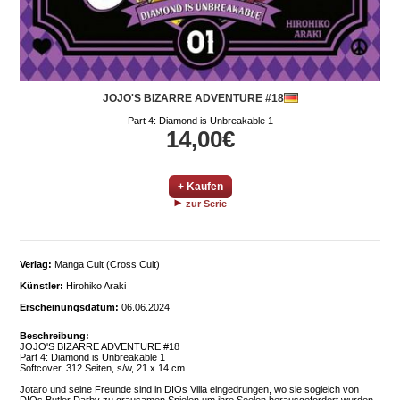
JOJO'S BIZARRE ADVENTURE #18
Part 4: Diamond is Unbreakable 1
14,00€
+ Kaufen
zur Serie
Verlag:
Manga Cult (Cross Cult)
Künstler:
Hirohiko Araki
Erscheinungsdatum:
06.06.2024
Beschreibung:
JOJO'S BIZARRE ADVENTURE #18
Part 4: Diamond is Unbreakable 1
Softcover, 312 Seiten, s/w, 21 x 14 cm
Jotaro und seine Freunde sind in DIOs Villa eingedrungen, wo sie sogleich von
DIOs Butler Darby zu grausamen Spielen um ihre Seelen herausgefordert wurden.