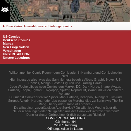
Eine kleine Auswahl unserer Lieblingscomics
US-Comics
Deutsche Comics
Manga
Neu Eingetroffen
Vorschauen
UNSERE AKTION
Unsere Lesetipps
Willkommen bei Comic Room - dem Comicladen in Hamburg und Comicshop im
Netz!
Hier findest du alles, was das Sammlerherz begehrt: Alben, Graphic Novel, US-
Comics, Manga, Poster, Figuren und Trading-Cards.
Jede Woche gibt es neue Comics von Marvel, DC, Dark Horse, Image, Avatar,
Carlsen, Ehapa, Egmont, Tokyopop, Splitter, Reprodukt, Avant und vielen anderen
Verlagen.
Du suchst Comicserien wie Spider-Man, Batman, Deadpool, Avengers, Tim und
Struppi, Asterix, Naruto... oder das passende Merchandise zu Serien wie The Big
Bang Theory oder Game of Thrones?
Du willst einen zuverlässigen Abo-Service? Du willst jede Woche über die
Neuerscheinungen oder Neuigkeiten aus der Comicwelt informiert werden?
Dann ist dieser Onlineshop für dich genau das Richtige!
COMIC ROOM HAMBURG
Güntherstr. 94
22087 Hamburg
Öffnungszeiten im Laden: