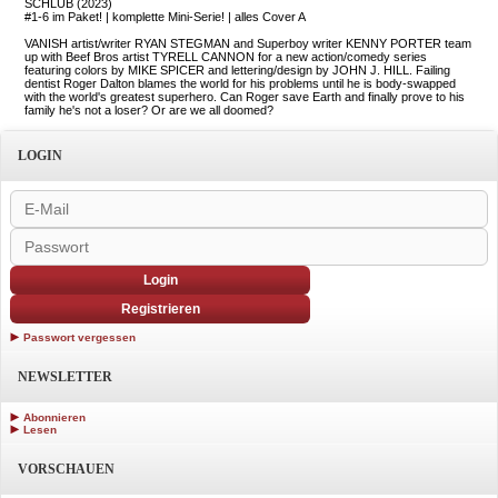
SCHLUB (2023)
#1-6 im Paket! | komplette Mini-Serie! | alles Cover A
VANISH artist/writer RYAN STEGMAN and Superboy writer KENNY PORTER team
up with Beef Bros artist TYRELL CANNON for a new action/comedy series
featuring colors by MIKE SPICER and lettering/design by JOHN J. HILL. Failing
dentist Roger Dalton blames the world for his problems until he is body-swapped
with the world's greatest superhero. Can Roger save Earth and finally prove to his
family he's not a loser? Or are we all doomed?
LOGIN
Login
Registrieren
Passwort vergessen
NEWSLETTER
Abonnieren
Lesen
VORSCHAUEN