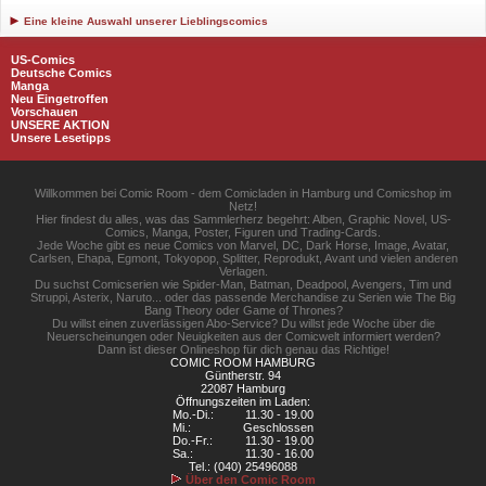
Eine kleine Auswahl unserer Lieblingscomics
US-Comics
Deutsche Comics
Manga
Neu Eingetroffen
Vorschauen
UNSERE AKTION
Unsere Lesetipps
Willkommen bei Comic Room - dem Comicladen in Hamburg und Comicshop im
Netz!
Hier findest du alles, was das Sammlerherz begehrt: Alben, Graphic Novel, US-
Comics, Manga, Poster, Figuren und Trading-Cards.
Jede Woche gibt es neue Comics von Marvel, DC, Dark Horse, Image, Avatar,
Carlsen, Ehapa, Egmont, Tokyopop, Splitter, Reprodukt, Avant und vielen anderen
Verlagen.
Du suchst Comicserien wie Spider-Man, Batman, Deadpool, Avengers, Tim und
Struppi, Asterix, Naruto... oder das passende Merchandise zu Serien wie The Big
Bang Theory oder Game of Thrones?
Du willst einen zuverlässigen Abo-Service? Du willst jede Woche über die
Neuerscheinungen oder Neuigkeiten aus der Comicwelt informiert werden?
Dann ist dieser Onlineshop für dich genau das Richtige!
COMIC ROOM HAMBURG
Güntherstr. 94
22087 Hamburg
Öffnungszeiten im Laden:
Mo.-Di.:
11.30 - 19.00
Mi.:
Geschlossen
Do.-Fr.:
11.30 - 19.00
Sa.:
11.30 - 16.00
Tel.: (040) 25496088
Über den Comic Room