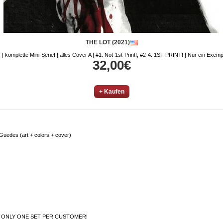
THE LOT (2021)
 | komplette Mini-Serie! | alles Cover A | #1: Not-1st-Print!, #2-4: 1ST PRINT! | Nur ein Exem
32,00€
+ Kaufen
 Guedes (art + colors + cover)
e)! | ONLY ONE SET PER CUSTOMER!