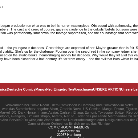
NT!
 began production on what was to be his horror masterpiece. Obsessed with authenticity, the 
 members. The cast and crew, of course, gave no credence to the cultists' beliefs but soon we
oduction was permanently shut down, the footage suppressed, and the soundstage that bore wit
 -- the youngest in decades. Great things are expected of her. Maybe greater than is fair. S
l viability. She's up for the challenge. Pouring over the sea of red in the company ledger she fi
unused on the studio books, hemorrhaging money for decades. Why would they let a lot this val
ay have been closed for a half-century, it’s far from empty…and the evil that lives within its ha
mics
Deutsche Comics
Manga
Neu Eingetroffen
Vorschauen
UNSERE AKTION
Unsere Le
Willkommen bei Comic Room - dem Comicladen in Hamburg und Comicshop im Netz!
les, was das Sammlerherz begehrt: Alben, Graphic Novel, US-Comics, Manga, Poster, Figuren
rvel, DC, Dark Horse, Image, Avatar, Carlsen, Ehapa, Egmont, Tokyopop, Splitter, Reprodu
pool, Avengers, Tim und Struppi, Asterix, Naruto... oder das passende Merchandise zu S
gen Abo-Service? Du willst jede Woche über die Neuerscheinungen oder Neuigkeiten aus der C
Dann ist dieser Onlineshop für dich genau das Richtige!
COMIC ROOM HAMBURG
Güntherstr. 94
22087 Hamburg