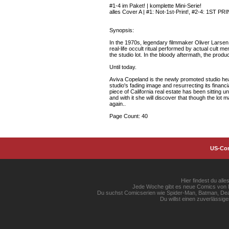
#1-4 im Paket! | komplette Mini-Serie!
alles Cover A | #1: Not-1st-Print!, #2-4: 1ST PRI
Synopsis:
In the 1970s, legendary filmmaker Oliver Larsen
real-life occult ritual performed by actual cult
the studio lot. In the bloody aftermath, the pr
Until today.
Aviva Copeland is the newly promoted studio head
studio's fading image and resurrecting its financia
piece of California real estate has been sitting 
and with it she will discover that though the lot m
again..
Page Count: 40
US-Co
Hier findest du al
Jede Woche gibt es neue Comics von Ma
Du suchst Comicserien wie Spider-Man, Batman, Dead
Du willst einen zuverlässi