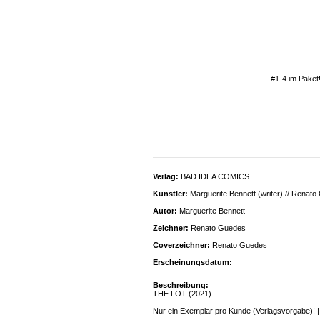
#1-4 im Paket!
Verlag:
BAD IDEA COMICS
Künstler:
Marguerite Bennett (writer) // Renato
Autor:
Marguerite Bennett
Zeichner:
Renato Guedes
Coverzeichner:
Renato Guedes
Erscheinungsdatum:
Beschreibung:
THE LOT (2021)
Nur ein Exemplar pro Kunde (Verlagsvorgab