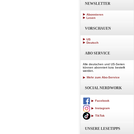
NEWSLETTER
Abonnieren
Lesen
VORSCHAUEN
US
Deutsch
ABO SERVICE
Alle deutschen und US-Serien
können abonniert bzw. bestellt
werden.
Mehr zum Abo-Service
SOCIAL NERDWORK
Facebook
Instagram
TikTok
UNSERE LESETIPPS