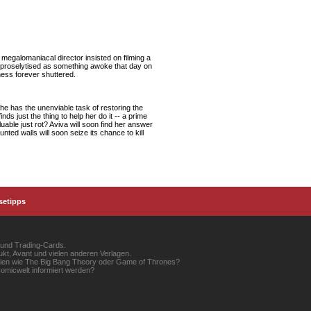
megalomaniacal director insisted on filming a
re proselytised as something awoke that day on
ness forever shuttered.
he has the unenviable task of restoring the
nds just the thing to help her do it -- a prime
uable just rot? Aviva will soon find her answer
unted walls will soon seize its chance to kill
setipps
 und Trading-Cards.
kt, Avant und vielen anderen Verlagen.
erien wie The Big Bang Theory oder Game of Thrones?
omicwelt informiert werden?