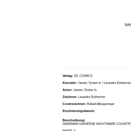
SAN
Verlag:
DC COMICS
Künstler:
James Tynion Iv / Lisandro Estherren
Autor:
James Tynion Iv
Zeichner:
Lisandro Estherren
Coverzeichner:
Rafael Albuquerque
Erscheinungsdatum:
Beschreibung:
SANDMAN UNIVERSE NIGHTMARE COUNTRY 
PAKET 4: