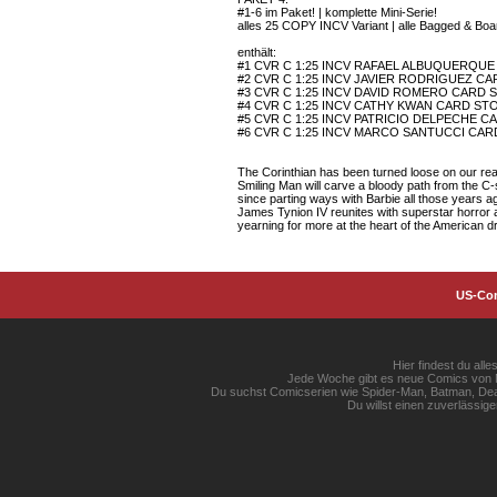
#1-6 im Paket! | komplette Mini-Serie!
alles 25 COPY INCV Variant | alle Bagged & Bo
enthält:
#1 CVR C 1:25 INCV RAFAEL ALBUQUERQU
#2 CVR C 1:25 INCV JAVIER RODRIGUEZ C
#3 CVR C 1:25 INCV DAVID ROMERO CARD 
#4 CVR C 1:25 INCV CATHY KWAN CARD ST
#5 CVR C 1:25 INCV PATRICIO DELPECHE 
#6 CVR C 1:25 INCV MARCO SANTUCCI CA
The Corinthian has been turned loose on our realm
Smiling Man will carve a bloody path from the C-s
since parting ways with Barbie all those years 
James Tynion IV reunites with superstar horror a
yearning for more at the heart of the American 
US-Co
Hier findest du al
Jede Woche gibt es neue Comics von Ma
Du suchst Comicserien wie Spider-Man, Batman, Dead
Du willst einen zuverlässi