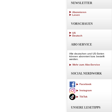
NEWSLETTER
Abonnieren
Lesen
VORSCHAUEN
US
Deutsch
ABO SERVICE
Alle deutschen und US-Serien
können abonniert bzw. bestellt
werden.
Mehr zum Abo-Service
SOCIAL NERDWORK
Facebook
Instagram
TikTok
UNSERE LESETIPPS