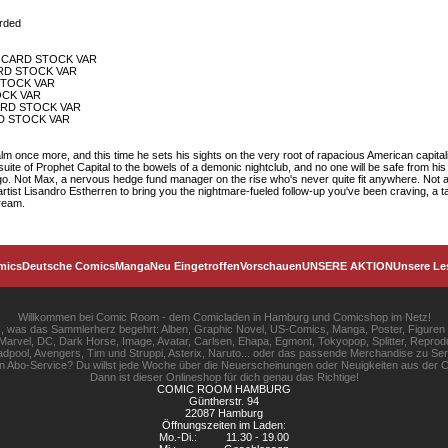
arded
E CARD STOCK VAR
ARD STOCK VAR
STOCK VAR
OCK VAR
CARD STOCK VAR
RD STOCK VAR
 once more, and this time he sets his sights on the very root of rapacious American capitalism
uite of Prophet Capital to the bowels of a demonic nightclub, and no one will be safe from his 
ago. Not Max, a nervous hedge fund manager on the rise who's never quite fit anywhere. Not a
rtist Lisandro Estherren to bring you the nightmare-fueled follow-up you've been craving, a ta
dream.
mics
Deutsche Comics
Manga
Neu Eingetroffen
Vorschauen
UNSERE AKTION
Unsere Le
Willkommen bei Comic Room - dem Comicladen in Hamburg und Comicshop im Netz!
les, was das Sammlerherz begehrt: Alben, Graphic Novel, US-Comics, Manga, Poster, Figuren
rvel, DC, Dark Horse, Image, Avatar, Carlsen, Ehapa, Egmont, Tokyopop, Splitter, Reprodu
pool, Avengers, Tim und Struppi, Asterix, Naruto... oder das passende Merchandise zu S
gen Abo-Service? Du willst jede Woche über die Neuerscheinungen oder Neuigkeiten aus der C
Dann ist dieser Onlineshop für dich genau das Richtige!
COMIC ROOM HAMBURG
Güntherstr. 94
22087 Hamburg
Öffnungszeiten im Laden:
Mo.-Di.:
11.30 - 19.00