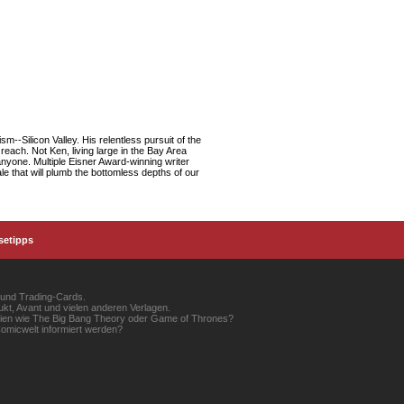
--Silicon Valley. His relentless pursuit of the
reach. Not Ken, living large in the Bay Area
nyone. Multiple Eisner Award-winning writer
le that will plumb the bottomless depths of our
setipps
 und Trading-Cards.
kt, Avant und vielen anderen Verlagen.
erien wie The Big Bang Theory oder Game of Thrones?
omicwelt informiert werden?