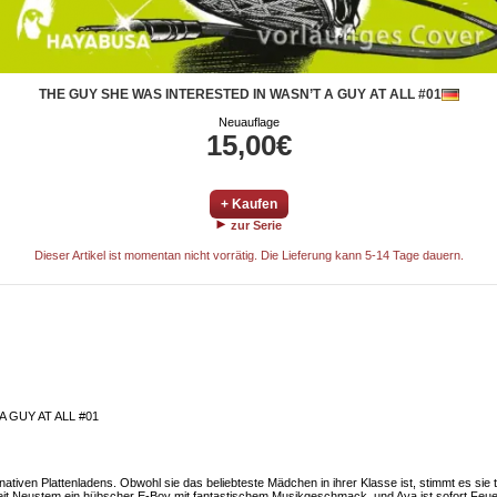
THE GUY SHE WAS INTERESTED IN WASN’T A GUY AT ALL #01
Neuauflage
15,00€
+ Kaufen
zur Serie
Dieser Artikel ist momentan nicht vorrätig. Die Lieferung kann 5-14 Tage dauern.
 GUY AT ALL #01
tiven Plattenladens. Obwohl sie das beliebteste Mädchen in ihrer Klasse ist, stimmt es sie t
et seit Neustem ein hübscher E-Boy mit fantastischem Musikgeschmack, und Aya ist sofort Fe