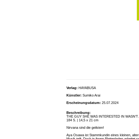
Verlag:
HAYABUSA
Künstler:
Sumiko Arai
Erscheinungsdatum:
25.07.2024
Beschreibung:
THE GUY SHE WAS INTERESTED IN WASN’T A
184 S. | 14,5 x 21 cm
Nirvana sind die geilsten!
Aya Osawa ist Stammkundin eines kleinen, alterna
Musik teilt. Doch in ihrem Plattenladen arbeit