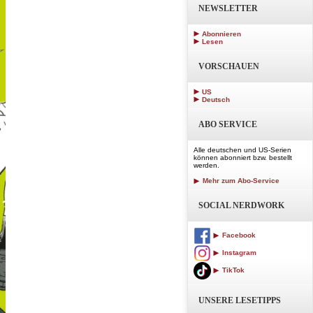
NEWSLETTER
Abonnieren
Lesen
VORSCHAUEN
US
Deutsch
ABO SERVICE
Alle deutschen und US-Serien
können abonniert bzw. bestellt
werden.
Mehr zum Abo-Service
SOCIAL NERDWORK
Facebook
Instagram
TikTok
UNSERE LESETIPPS