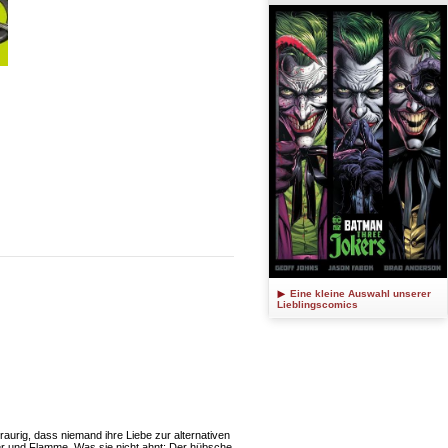
Eine kleine Auswahl unserer
Lieblingscomics
raurig, dass niemand ihre Liebe zur alternativen
uer und Flamme. Was sie nicht ahnt: Der hübsche