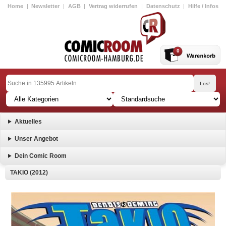
Home
|
Newsletter
|
AGB
|
Vertrag widerrufen
|
Datenschutz
|
Hilfe / Infos
0
Aktuelles
Unser Angebot
Dein Comic Room
TAKIO (2012)