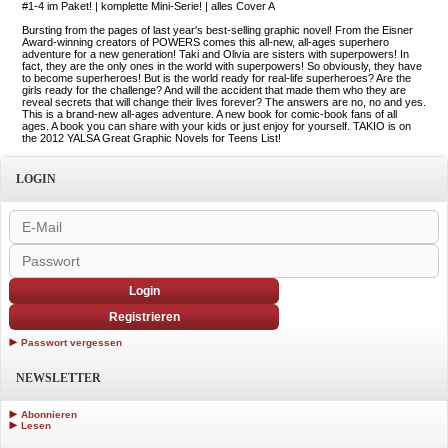
#1-4 im Paket! | komplette Mini-Serie! | alles Cover A
Bursting from the pages of last year's best-selling graphic novel! From the Eisner
Award-winning creators of POWERS comes this all-new, all-ages superhero
adventure for a new generation! Taki and Olivia are sisters with superpowers! In
fact, they are the only ones in the world with superpowers! So obviously, they have
to become superheroes! But is the world ready for real-life superheroes? Are the
girls ready for the challenge? And will the accident that made them who they are
reveal secrets that will change their lives forever? The answers are no, no and yes.
This is a brand-new all-ages adventure. A new book for comic-book fans of all
ages. A book you can share with your kids or just enjoy for yourself. TAKIO is on
the 2012 YALSA Great Graphic Novels for Teens List!
LOGIN
Login
Registrieren
Passwort vergessen
NEWSLETTER
Abonnieren
Lesen