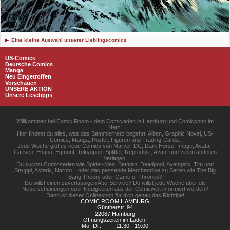
Eine kleine Auswahl unserer Lieblingscomics
US-Comics
Deutsche Comics
Manga
Neu Eingetroffen
Vorschauen
UNSERE AKTION
Unsere Lesetipps
Willkommen bei Comic Room - dem Comicladen in Hamburg und Comicshop im
Netz!
Hier findest du alles, was das Sammlerherz begehrt: Alben, Graphic Novel, US-
Comics, Manga, Poster, Figuren und Trading-Cards.
Jede Woche gibt es neue Comics von Marvel, DC, Dark Horse, Image, Avatar,
Carlsen, Ehapa, Egmont, Tokyopop, Splitter, Reprodukt, Avant und vielen anderen
Verlagen.
Du suchst Comicserien wie Spider-Man, Batman, Deadpool, Avengers, Tim und
Struppi, Asterix, Naruto... oder das passende Merchandise zu Serien wie The Big
Bang Theory oder Game of Thrones?
Du willst einen zuverlässigen Abo-Service? Du willst jede Woche über die
Neuerscheinungen oder Neuigkeiten aus der Comicwelt informiert werden?
Dann ist dieser Onlineshop für dich genau das Richtige!
COMIC ROOM HAMBURG
Güntherstr. 94
22087 Hamburg
Öffnungszeiten im Laden:
Mo.-Di.:
11.30 - 19.00