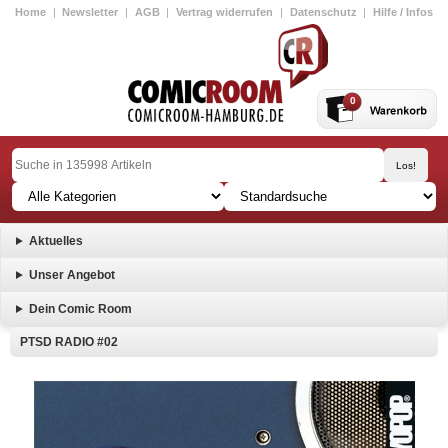
Home
|
Newsletter
|
AGB
|
Vertrag widerrufen
|
Datenschutz
|
Hilfe / Infos
0
Aktuelles
Unser Angebot
Dein Comic Room
PTSD RADIO #02