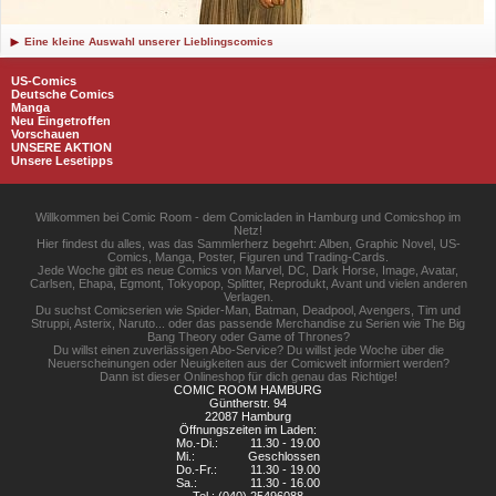
Eine kleine Auswahl unserer Lieblingscomics
US-Comics
Deutsche Comics
Manga
Neu Eingetroffen
Vorschauen
UNSERE AKTION
Unsere Lesetipps
Willkommen bei Comic Room - dem Comicladen in Hamburg und Comicshop im
Netz!
Hier findest du alles, was das Sammlerherz begehrt: Alben, Graphic Novel, US-
Comics, Manga, Poster, Figuren und Trading-Cards.
Jede Woche gibt es neue Comics von Marvel, DC, Dark Horse, Image, Avatar,
Carlsen, Ehapa, Egmont, Tokyopop, Splitter, Reprodukt, Avant und vielen anderen
Verlagen.
Du suchst Comicserien wie Spider-Man, Batman, Deadpool, Avengers, Tim und
Struppi, Asterix, Naruto... oder das passende Merchandise zu Serien wie The Big
Bang Theory oder Game of Thrones?
Du willst einen zuverlässigen Abo-Service? Du willst jede Woche über die
Neuerscheinungen oder Neuigkeiten aus der Comicwelt informiert werden?
Dann ist dieser Onlineshop für dich genau das Richtige!
COMIC ROOM HAMBURG
Güntherstr. 94
22087 Hamburg
Öffnungszeiten im Laden:
Mo.-Di.:
11.30 - 19.00
Mi.:
Geschlossen
Do.-Fr.:
11.30 - 19.00
Sa.:
11.30 - 16.00