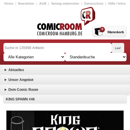
Home
|
Newsletter
|
AGB
|
Vertrag widerrufen
|
Datenschutz
|
Hilfe / Infos
0
Aktuelles
Unser Angebot
Dein Comic Room
KING SPAWN #46