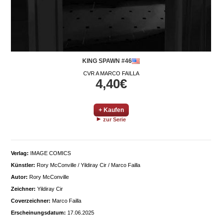
KING SPAWN #46
CVR A MARCO FAILLA
4,40€
+ Kaufen
zur Serie
Verlag:
IMAGE COMICS
Künstler:
Rory McConville / Yildiray Cir / Marco Failla
Autor:
Rory McConville
Zeichner:
Yildiray Cir
Coverzeichner:
Marco Failla
Erscheinungsdatum:
17.06.2025