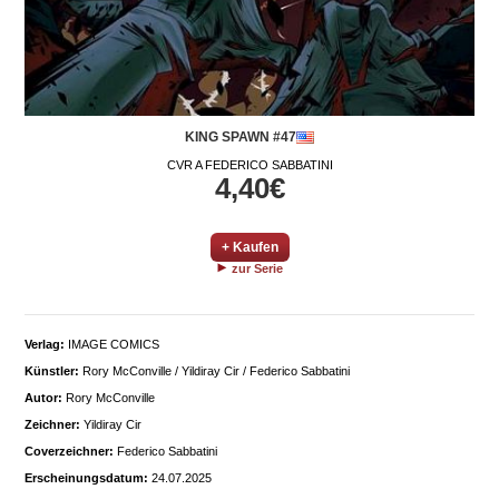
KING SPAWN #47
CVR A FEDERICO SABBATINI
4,40€
+ Kaufen
zur Serie
Verlag:
IMAGE COMICS
Künstler:
Rory McConville / Yildiray Cir / Federico Sabbatini
Autor:
Rory McConville
Zeichner:
Yildiray Cir
Coverzeichner:
Federico Sabbatini
Erscheinungsdatum:
24.07.2025