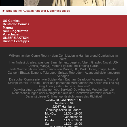
Eine kleine Auswahl unserer Lieblingscomics
US-Comics
Deutsche Comics
Manga
Neu Eingetroffen
Vorschauen
UNSERE AKTION
Unsere Lesetipps
Willkommen bei Comic Room - dem Comicladen in Hamburg und Comicshop im
Netz!
Hier findest du alles, was das Sammlerherz begehrt: Alben, Graphic Novel, US-
Comics, Manga, Poster, Figuren und Trading-Cards.
Jede Woche gibt es neue Comics von Marvel, DC, Dark Horse, Image, Avatar,
Carlsen, Ehapa, Egmont, Tokyopop, Splitter, Reprodukt, Avant und vielen anderen
Verlagen.
Du suchst Comicserien wie Spider-Man, Batman, Deadpool, Avengers, Tim und
Struppi, Asterix, Naruto... oder das passende Merchandise zu Serien wie The Big
Bang Theory oder Game of Thrones?
Du willst einen zuverlässigen Abo-Service? Du willst jede Woche über die
Neuerscheinungen oder Neuigkeiten aus der Comicwelt informiert werden?
Dann ist dieser Onlineshop für dich genau das Richtige!
COMIC ROOM HAMBURG
Güntherstr. 94
22087 Hamburg
Öffnungszeiten im Laden:
Mo.-Di.:
11.30 - 19.00
Mi.:
Geschlossen
Do.-Fr.:
11.30 - 19.00
Sa.:
11.30 - 16.00