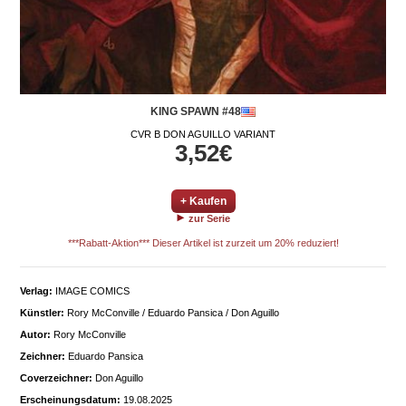
KING SPAWN #48
CVR B DON AGUILLO VARIANT
3,52€
+ Kaufen
zur Serie
***Rabatt-Aktion*** Dieser Artikel ist zurzeit um 20% reduziert!
Verlag:
IMAGE COMICS
Künstler:
Rory McConville / Eduardo Pansica / Don Aguillo
Autor:
Rory McConville
Zeichner:
Eduardo Pansica
Coverzeichner:
Don Aguillo
Erscheinungsdatum:
19.08.2025