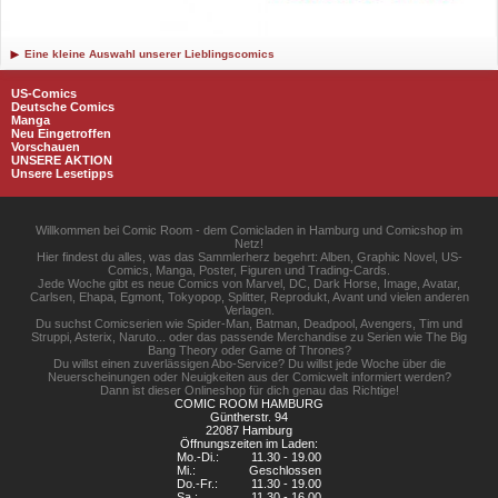
Eine kleine Auswahl unserer Lieblingscomics
US-Comics
Deutsche Comics
Manga
Neu Eingetroffen
Vorschauen
UNSERE AKTION
Unsere Lesetipps
Willkommen bei Comic Room - dem Comicladen in Hamburg und Comicshop im
Netz!
Hier findest du alles, was das Sammlerherz begehrt: Alben, Graphic Novel, US-
Comics, Manga, Poster, Figuren und Trading-Cards.
Jede Woche gibt es neue Comics von Marvel, DC, Dark Horse, Image, Avatar,
Carlsen, Ehapa, Egmont, Tokyopop, Splitter, Reprodukt, Avant und vielen anderen
Verlagen.
Du suchst Comicserien wie Spider-Man, Batman, Deadpool, Avengers, Tim und
Struppi, Asterix, Naruto... oder das passende Merchandise zu Serien wie The Big
Bang Theory oder Game of Thrones?
Du willst einen zuverlässigen Abo-Service? Du willst jede Woche über die
Neuerscheinungen oder Neuigkeiten aus der Comicwelt informiert werden?
Dann ist dieser Onlineshop für dich genau das Richtige!
COMIC ROOM HAMBURG
Güntherstr. 94
22087 Hamburg
Öffnungszeiten im Laden:
Mo.-Di.:
11.30 - 19.00
Mi.:
Geschlossen
Do.-Fr.:
11.30 - 19.00
Sa.:
11.30 - 16.00