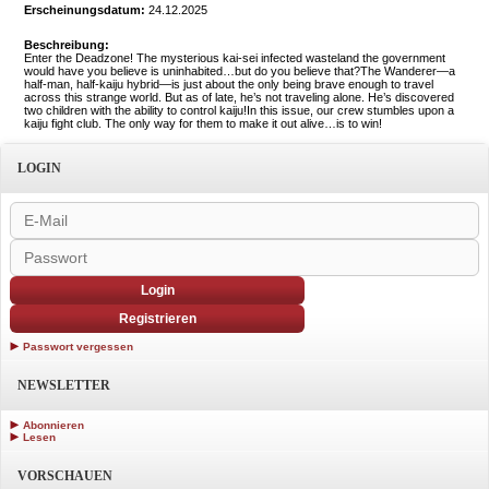
Erscheinungsdatum:
24.12.2025
Beschreibung:
Enter the Deadzone! The mysterious kai-sei infected wasteland the government
would have you believe is uninhabited…but do you believe that?The Wanderer—a
half-man, half-kaiju hybrid—is just about the only being brave enough to travel
across this strange world. But as of late, he’s not traveling alone. He’s discovered
two children with the ability to control kaiju!In this issue, our crew stumbles upon a
kaiju fight club. The only way for them to make it out alive…is to win!
LOGIN
Login
Registrieren
Passwort vergessen
NEWSLETTER
Abonnieren
Lesen
VORSCHAUEN