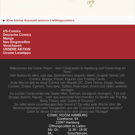
Eine kleine Auswahl unserer Lieblingscomics
US-Comics
Deutsche Comics
Manga
Neu Eingetroffen
Vorschauen
UNSERE AKTION
Unsere Lesetipps
Willkommen bei Comic Room - dem Comicladen in Hamburg und Comicshop im
Netz!
Hier findest du alles, was das Sammlerherz begehrt: Alben, Graphic Novel, US-
Comics, Manga, Poster, Figuren und Trading-Cards.
Jede Woche gibt es neue Comics von Marvel, DC, Dark Horse, Image, Avatar,
Carlsen, Ehapa, Egmont, Tokyopop, Splitter, Reprodukt, Avant und vielen anderen
Verlagen.
Du suchst Comicserien wie Spider-Man, Batman, Deadpool, Avengers, Tim und
Struppi, Asterix, Naruto... oder das passende Merchandise zu Serien wie The Big
Bang Theory oder Game of Thrones?
Du willst einen zuverlässigen Abo-Service? Du willst jede Woche über die
Neuerscheinungen oder Neuigkeiten aus der Comicwelt informiert werden?
Dann ist dieser Onlineshop für dich genau das Richtige!
COMIC ROOM HAMBURG
Güntherstr. 94
22087 Hamburg
Öffnungszeiten im Laden:
Mo.-Di.:
11.30 - 19.00
Mi.:
Geschlossen