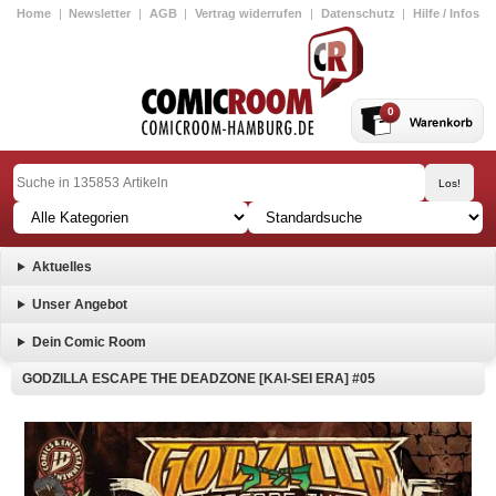
Home
|
Newsletter
|
AGB
|
Vertrag widerrufen
|
Datenschutz
|
Hilfe / Infos
0
Aktuelles
Unser Angebot
Dein Comic Room
GODZILLA ESCAPE THE DEADZONE [KAI-SEI ERA] #05