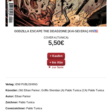
GODZILLA ESCAPE THE DEADZONE [KAI-SEI ERA] #05
COVER A (TUNICA)
5,50€
+ Kaufen
+ Ins Abo
zur Serie
Verlag:
IDW PUBLISHING
Künstler:
(W) Ethan Parker; Griffin Sheridan (A) Pablo Tunica (CA) Pablo Tunica
Autor:
Ethan Parker
Zeichner:
Pablo Tunica
Coverzeichner:
Pablo Tunica