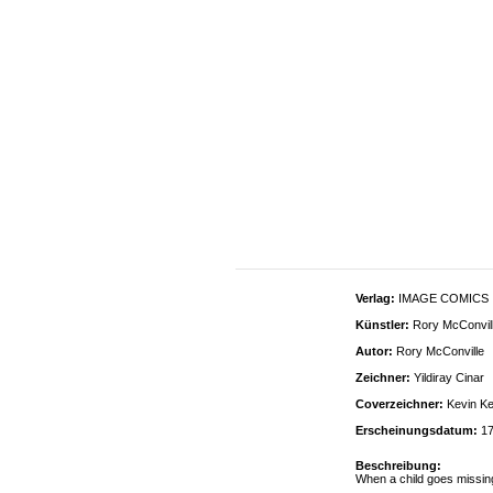
Verlag:
IMAGE COMICS
Künstler:
Rory McConville
Autor:
Rory McConville
Zeichner:
Yildiray Cinar
Coverzeichner:
Kevin K
Erscheinungsdatum:
17
Beschreibung:
When a child goes missing