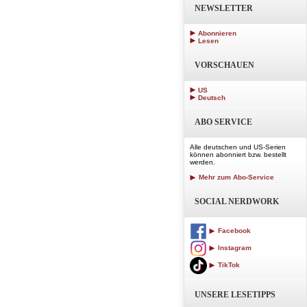
NEWSLETTER
Abonnieren
Lesen
VORSCHAUEN
US
Deutsch
ABO SERVICE
Alle deutschen und US-Serien
können abonniert bzw. bestellt
werden.
Mehr zum Abo-Service
SOCIAL NERDWORK
Facebook
Instagram
TikTok
UNSERE LESETIPPS