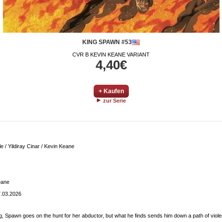
KING SPAWN #53
CVR B KEVIN KEANE VARIANT
4,40€
+ Kaufen
zur Serie
 / Yildiray Cinar / Kevin Keane
eane
.03.2026
, Spawn goes on the hunt for her abductor, but what he finds sends him down a path of violenc