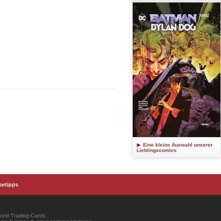
Eine kleine Auswahl unserer
Lieblingscomics
setipps
 und Trading-Cards.