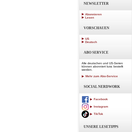
NEWSLETTER
Abonnieren
Lesen
VORSCHAUEN
US
Deutsch
ABO SERVICE
Alle deutschen und US-Serien
können abonniert bzw. bestellt
werden.
Mehr zum Abo-Service
SOCIAL NERDWORK
Facebook
Instagram
TikTok
UNSERE LESETIPPS