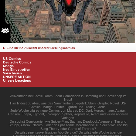
Eine kleine Auswahl unserer Lieblingscomics
US-Comics
Deutsche Comics
Manga
Neu Eingetroffen
Vorschauen
UNSERE AKTION
Unsere Lesetipps
Willkommen bei Comic Room - dem Comicladen in Hamburg und Comicshop im
Netz!
Hier findest du alles, was das Sammlerherz begehrt: Alben, Graphic Novel, US-
Comics, Manga, Poster, Figuren und Trading-Cards.
Jede Woche gibt es neue Comics von Marvel, DC, Dark Horse, Image, Avatar,
Carlsen, Ehapa, Egmont, Tokyopop, Splitter, Reprodukt, Avant und vielen anderen
Verlagen.
Du suchst Comicserien wie Spider-Man, Batman, Deadpool, Avengers, Tim und
Struppi, Asterix, Naruto... oder das passende Merchandise zu Serien wie The Big
Bang Theory oder Game of Thrones?
Du willst einen zuverlässigen Abo-Service? Du willst jede Woche über die