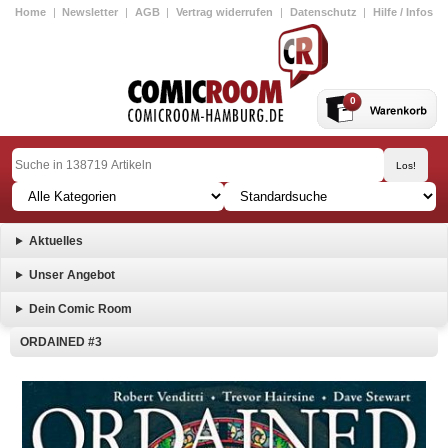
Home
|
Newsletter
|
AGB
|
Vertrag widerrufen
|
Datenschutz
|
Hilfe / Infos
0
Aktuelles
Unser Angebot
Dein Comic Room
ORDAINED #3