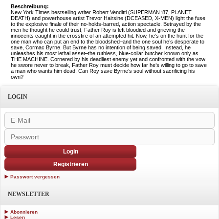
Beschreibung:
New York Times bestselling writer Robert Venditti (SUPERMAN ‘87, PLANET
DEATH) and powerhouse artist Trevor Hairsine (DCEASED, X-MEN) light the fuse
to the explosive finale of their no-holds-barred, action spectacle. Betrayed by the
men he thought he could trust, Father Roy is left bloodied and grieving the
innocents caught in the crossfire of an attempted hit. Now, he’s on the hunt for the
one man who can put an end to the bloodshed–and the one soul he’s desperate to
save, Cormac Byrne. But Byrne has no intention of being saved. Instead, he
unleashes his most lethal asset–the ruthless, blue-collar butcher known only as
THE MACHINE. Cornered by his deadliest enemy yet and confronted with the vow
he swore never to break, Father Roy must decide how far he’s willing to go to save
a man who wants him dead. Can Roy save Byrne’s soul without sacrificing his
own?
LOGIN
Login
Registrieren
Passwort vergessen
NEWSLETTER
Abonnieren
Lesen