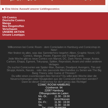
Eine kleine Auswahl unserer Lieblingscomics
US-Comics
Deutsche Comics
Manga
Neu Eingetroffen
Vorschauen
UNSERE AKTION
Unsere Lesetipps
Willkommen bei Comic Room - dem Comicladen in Hamburg und Comicshop im
Netz!
Hier findest du alles, was das Sammlerherz begehrt: Alben, Graphic Novel, US-
Comics, Manga, Poster, Figuren und Trading-Cards.
Jede Woche gibt es neue Comics von Marvel, DC, Dark Horse, Image, Avatar,
Carlsen, Ehapa, Egmont, Tokyopop, Splitter, Reprodukt, Avant und vielen anderen
Verlagen.
Du suchst Comicserien wie Spider-Man, Batman, Deadpool, Avengers, Tim und
Struppi, Asterix, Naruto... oder das passende Merchandise zu Serien wie The Big
Bang Theory oder Game of Thrones?
Du willst einen zuverlässigen Abo-Service? Du willst jede Woche über die
Neuerscheinungen oder Neuigkeiten aus der Comicwelt informiert werden?
Dann ist dieser Onlineshop für dich genau das Richtige!
COMIC ROOM HAMBURG
Güntherstr. 94
22087 Hamburg
Öffnungszeiten im Laden:
Mo.-Di.:
11.30 - 19.00
Mi.:
Geschlossen
Do.-Fr.:
11.30 - 19.00
Sa.:
11.30 - 16.00
Tel.: (040) 25496088