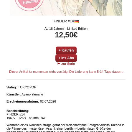
FINDER #14
Ab 18 Jahren! | Limited Edition
12,50€
+ Kaufen
+ Ins Abo
zur Serie
Dieser Artikel ist momentan nicht vorrätig. Die Lieferung kann 5-14 Tage dauern.
Verlag:
TOKYOPOP
Künstler:
Ayano Yamane
Erscheinungsdatum:
02.07.2026
Beschreibung:
FINDER #14
196 S. | 126 x 188 mm | sw
Während eines Routineauftrags gerät der freischaffende Fotograf Akihito Takaba in
die Fänge des mysteriösen Asami, einer berühmt-berüchtigten Größe der