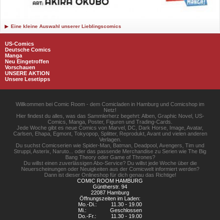
Eine kleine Auswahl unserer Lieblingscomics
US-Comics
Deutsche Comics
Manga
Neu Eingetroffen
Vorschauen
UNSERE AKTION
Unsere Lesetipps
Willkommen bei Comic Room - dem Comicladen in Hamburg und Comicshop im
Netz!
Hier findest du alles, was das Sammlerherz begehrt: Alben, Graphic Novel, US-
Comics, Manga, Poster, Figuren und Trading-Cards.
Jede Woche gibt es neue Comics von Marvel, DC, Dark Horse, Image, Avatar,
Carlsen, Ehapa, Egmont, Tokyopop, Splitter, Reprodukt, Avant und vielen anderen
Verlagen.
Du suchst Comicserien wie Spider-Man, Batman, Deadpool, Avengers, Tim und
Struppi, Asterix, Naruto... oder das passende Merchandise zu Serien wie The Big
Bang Theory oder Game of Thrones?
Du willst einen zuverlässigen Abo-Service? Du willst jede Woche über die
Neuerscheinungen oder Neuigkeiten aus der Comicwelt informiert werden?
Dann ist dieser Onlineshop für dich genau das Richtige!
COMIC ROOM HAMBURG
Güntherstr. 94
22087 Hamburg
Öffnungszeiten im Laden:
Mo.-Di.:
11.30 - 19.00
Mi.:
Geschlossen
Do.-Fr.:
11.30 - 19.00