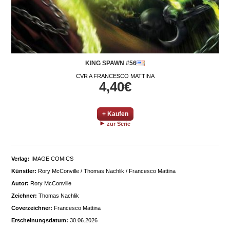
KING SPAWN #56
CVR A FRANCESCO MATTINA
4,40€
+ Kaufen
zur Serie
Verlag:
IMAGE COMICS
Künstler:
Rory McConville / Thomas Nachlik / Francesco Mattina
Autor:
Rory McConville
Zeichner:
Thomas Nachlik
Coverzeichner:
Francesco Mattina
Erscheinungsdatum:
30.06.2026