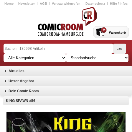
Home
|
Newsletter
|
AGB
|
Vertrag widerrufen
|
Datenschutz
|
Hilfe / Infos
0
Aktuelles
Unser Angebot
Dein Comic Room
KING SPAWN #56