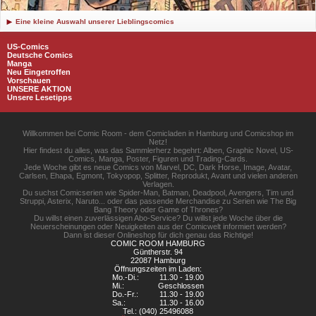
Eine kleine Auswahl unserer Lieblingscomics
US-Comics
Deutsche Comics
Manga
Neu Eingetroffen
Vorschauen
UNSERE AKTION
Unsere Lesetipps
Willkommen bei Comic Room - dem Comicladen in Hamburg und Comicshop im
Netz!
Hier findest du alles, was das Sammlerherz begehrt: Alben, Graphic Novel, US-
Comics, Manga, Poster, Figuren und Trading-Cards.
Jede Woche gibt es neue Comics von Marvel, DC, Dark Horse, Image, Avatar,
Carlsen, Ehapa, Egmont, Tokyopop, Splitter, Reprodukt, Avant und vielen anderen
Verlagen.
Du suchst Comicserien wie Spider-Man, Batman, Deadpool, Avengers, Tim und
Struppi, Asterix, Naruto... oder das passende Merchandise zu Serien wie The Big
Bang Theory oder Game of Thrones?
Du willst einen zuverlässigen Abo-Service? Du willst jede Woche über die
Neuerscheinungen oder Neuigkeiten aus der Comicwelt informiert werden?
Dann ist dieser Onlineshop für dich genau das Richtige!
COMIC ROOM HAMBURG
Güntherstr. 94
22087 Hamburg
Öffnungszeiten im Laden:
Mo.-Di.:
11.30 - 19.00
Mi.:
Geschlossen
Do.-Fr.:
11.30 - 19.00
Sa.:
11.30 - 16.00
Tel.: (040) 25496088