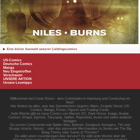
Eine kleine Auswahl unserer Lieblingscomics
US-Comics
Deutsche Comics
Manga
Neu Eingetroffen
Vorschauen
UNSERE AKTION
Unsere Lesetipps
Willkommen bei Comic Room - dem Comicladen in Hamburg und Comicshop im
Netz!
Hier findest du alles, was das Sammlerherz begehrt: Alben, Graphic Novel, US-
Comics, Manga, Poster, Figuren und Trading-Cards.
Jede Woche gibt es neue Comics von Marvel, DC, Dark Horse, Image, Avatar,
Carlsen, Ehapa, Egmont, Tokyopop, Splitter, Reprodukt, Avant und vielen anderen
Verlagen.
Du suchst Comicserien wie Spider-Man, Batman, Deadpool, Avengers, Tim und
Struppi, Asterix, Naruto... oder das passende Merchandise zu Serien wie The Big
Bang Theory oder Game of Thrones?
Du willst einen zuverlässigen Abo-Service? Du willst jede Woche über die
Neuerscheinungen oder Neuigkeiten aus der Comicwelt informiert werden?