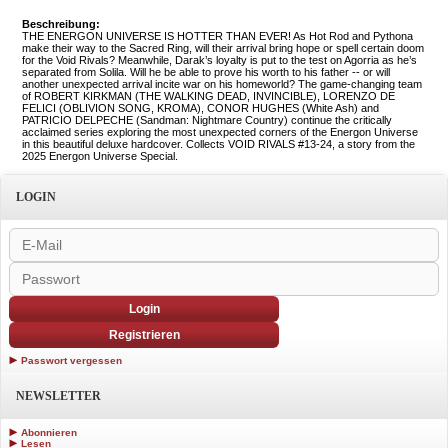
Beschreibung:
THE ENERGON UNIVERSE IS HOTTER THAN EVER! As Hot Rod and Pythona
make their way to the Sacred Ring, will their arrival bring hope or spell certain doom
for the Void Rivals? Meanwhile, Darak’s loyalty is put to the test on Agorria as he’s
separated from Solila. Will he be able to prove his worth to his father -- or will
another unexpected arrival incite war on his homeworld? The game-changing team
of ROBERT KIRKMAN (THE WALKING DEAD, INVINCIBLE), LORENZO DE
FELICI (OBLIVION SONG, KROMA), CONOR HUGHES (White Ash) and
PATRICIO DELPECHE (Sandman: Nightmare Country) continue the critically
acclaimed series exploring the most unexpected corners of the Energon Universe
in this beautiful deluxe hardcover. Collects VOID RIVALS #13-24, a story from the
2025 Energon Universe Special.
LOGIN
Login
Registrieren
Passwort vergessen
NEWSLETTER
Abonnieren
Lesen