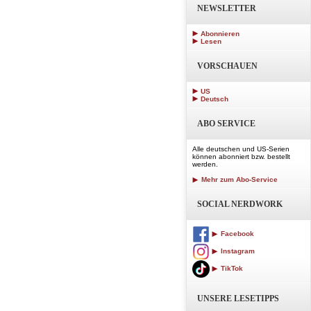
NEWSLETTER
Abonnieren
Lesen
VORSCHAUEN
US
Deutsch
ABO SERVICE
Alle deutschen und US-Serien
können abonniert bzw. bestellt
werden.
Mehr zum Abo-Service
SOCIAL NERDWORK
Facebook
Instagram
TikTok
UNSERE LESETIPPS