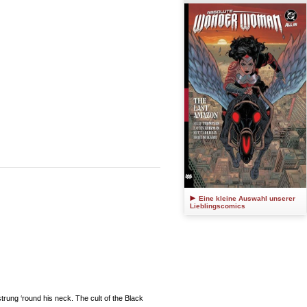
Eine kleine Auswahl unserer
Lieblingscomics
strung ‘round his neck. The cult of the Black