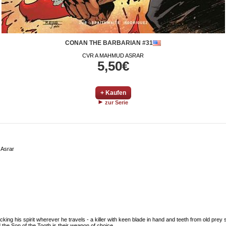
CONAN THE BARBARIAN #31
CVR A MAHMUD ASRAR
5,50€
+ Kaufen
zur Serie
 Asrar
ing his spirit wherever he travels - a killer with keen blade in hand and teeth from old prey 
he Son of the Tooth is their weapon of choice.