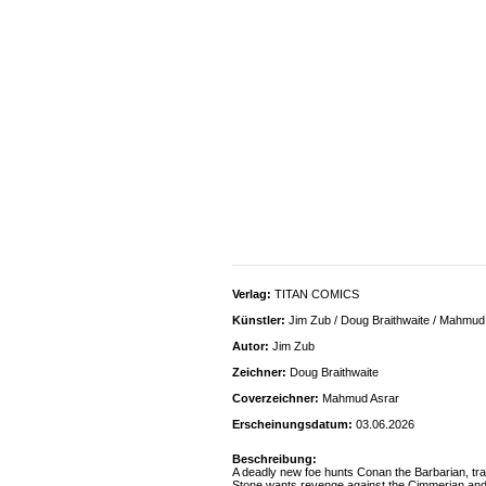
Verlag:
TITAN COMICS
Künstler:
Jim Zub / Doug Braithwaite / Mahmud
Autor:
Jim Zub
Zeichner:
Doug Braithwaite
Coverzeichner:
Mahmud Asrar
Erscheinungsdatum:
03.06.2026
Beschreibung:
A deadly new foe hunts Conan the Barbarian, track
Stone wants revenge against the Cimmerian and t