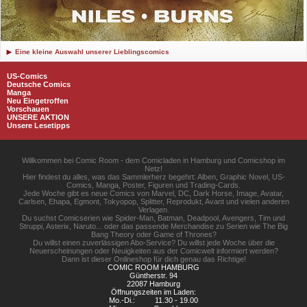
Eine kleine Auswahl unserer Lieblingscomics
US-Comics
Deutsche Comics
Manga
Neu Eingetroffen
Vorschauen
UNSERE AKTION
Unsere Lesetipps
Willkommen bei Comic Room - dem Comicladen in Hamburg und Comicshop im
Netz!
Hier findest du alles, was das Sammlerherz begehrt: Alben, Graphic Novel, US-
Comics, Manga, Poster, Figuren und Trading-Cards.
Jede Woche gibt es neue Comics von Marvel, DC, Dark Horse, Image, Avatar,
Carlsen, Ehapa, Egmont, Tokyopop, Splitter, Reprodukt, Avant und vielen anderen
Verlagen.
Du suchst Comicserien wie Spider-Man, Batman, Deadpool, Avengers, Tim und
Struppi, Asterix, Naruto... oder das passende Merchandise zu Serien wie The Big
Bang Theory oder Game of Thrones?
Du willst einen zuverlässigen Abo-Service? Du willst jede Woche über die
Neuerscheinungen oder Neuigkeiten aus der Comicwelt informiert werden?
Dann ist dieser Onlineshop für dich genau das Richtige!
COMIC ROOM HAMBURG
Güntherstr. 94
22087 Hamburg
Öffnungszeiten im Laden:
Mo.-Di.:
11.30 - 19.00