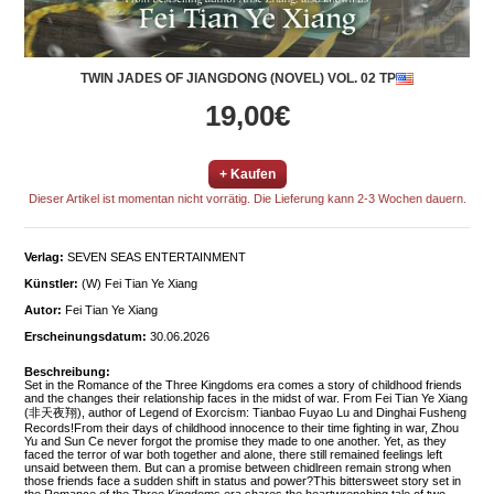
TWIN JADES OF JIANGDONG (NOVEL) VOL. 02 TP
19,00€
+ Kaufen
Dieser Artikel ist momentan nicht vorrätig. Die Lieferung kann 2-3 Wochen dauern.
Verlag:
SEVEN SEAS ENTERTAINMENT
Künstler:
(W) Fei Tian Ye Xiang
Autor:
Fei Tian Ye Xiang
Erscheinungsdatum:
30.06.2026
Beschreibung:
Set in the Romance of the Three Kingdoms era comes a story of childhood friends
and the changes their relationship faces in the midst of war. From Fei Tian Ye Xiang
(非天夜翔), author of Legend of Exorcism: Tianbao Fuyao Lu and Dinghai Fusheng
Records!From their days of childhood innocence to their time fighting in war, Zhou
Yu and Sun Ce never forgot the promise they made to one another. Yet, as they
faced the terror of war both together and alone, there still remained feelings left
unsaid between them. But can a promise between chidlreen remain strong when
those friends face a sudden shift in status and power?This bittersweet story set in