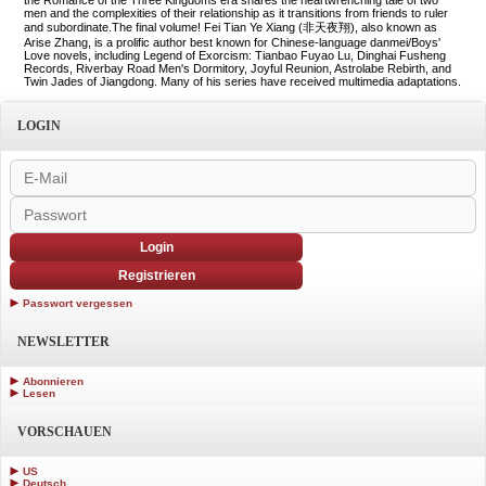
the Romance of the Three Kingdoms era shares the heartwrenching tale of two
men and the complexities of their relationship as it transitions from friends to ruler
and subordinate.The final volume! Fei Tian Ye Xiang (非天夜翔), also known as
Arise Zhang, is a prolific author best known for Chinese-language danmei/Boys'
Love novels, including Legend of Exorcism: Tianbao Fuyao Lu, Dinghai Fusheng
Records, Riverbay Road Men's Dormitory, Joyful Reunion, Astrolabe Rebirth, and
Twin Jades of Jiangdong. Many of his series have received multimedia adaptations.
LOGIN
Login
Registrieren
Passwort vergessen
NEWSLETTER
Abonnieren
Lesen
VORSCHAUEN
US
Deutsch