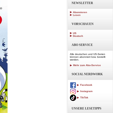
NEWSLETTER
Abonnieren
Lesen
VORSCHAUEN
US
Deutsch
ABO SERVICE
Alle deutschen und US-Serien
können abonniert bzw. bestellt
werden.
Mehr zum Abo-Service
SOCIAL NERDWORK
Facebook
Instagram
TikTok
UNSERE LESETIPPS