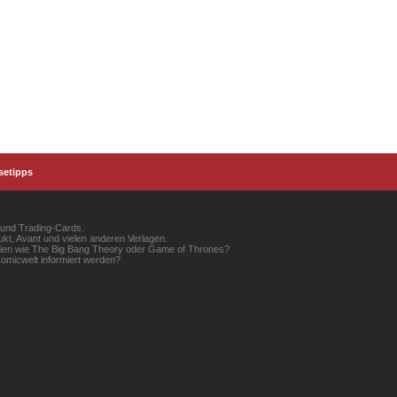
setipps
 und Trading-Cards.
kt, Avant und vielen anderen Verlagen.
erien wie The Big Bang Theory oder Game of Thrones?
omicwelt informiert werden?