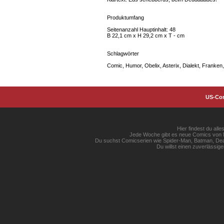
Produktumfang
Seitenanzahl Hauptinhalt: 48
B 22,1 cm x H 29,2 cm x T - cm
Schlagwörter
Comic, Humor, Obelix, Asterix, Dialekt, Franken
US-Co
Hier findest du al
Jede Woche gibt es neue Comics von Ma
Du suchst Comicserien wie Spider-Man, Batman, Dead
Du willst einen zuverlässi