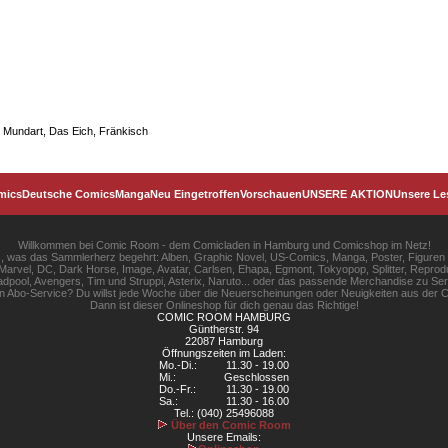
, Mundart, Das Eich, Fränkisch
mics
Deutsche Comics
Manga
Neu Eingetroffen
Vorschauen
UNSERE AKTION
Unsere Le
Willkommen bei Comic Room - dem Comicladen in Hamburg und Comicshop im Netz!
les, was das Sammlerherz begehrt: Alben, Graphic Novel, US-Comics, Manga, Poster, Figuren
rvel, DC, Dark Horse, Image, Avatar, Carlsen, Ehapa, Egmont, Tokyopop, Splitter, Reprodu
pool, Avengers, Tim und Struppi, Asterix, Naruto... oder das passende Merchandise zu S
gen Abo-Service? Du willst jede Woche über die Neuerscheinungen oder Neuigkeiten aus der C
Dann ist dieser Onlineshop für dich genau das Richtige!
COMIC ROOM HAMBURG
Güntherstr. 94
22087 Hamburg
Öffnungszeiten im Laden:
Mo.-Di.:
11.30 - 19.00
Mi.:
Geschlossen
Do.-Fr.:
11.30 - 19.00
Sa.:
11.30 - 16.00
Tel.: (040) 25496088
Über den Comic Room
Unsere Emails: