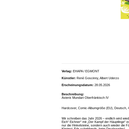
Verlag:
EHAPA / EGMONT
Künstler:
Renè Goscinny, Albert Uderzo
Erscheinungsdatum:
28.05.2026
Beschreibung:
Asterix Mundart Oberfränkisch IV
Hardcover, Comic-Albumgröße (EU), Deutsch, 4
Wir schreiben das Jahr 2026 – endlich wird wied
Eich“ Eichner“ mit „Der Kampf der Häuptlinge“ ex
nur die Hinkelsteine, sondern auch wieder die F
Klartext: Eds schebberds, beim Deudaaades!