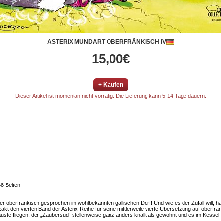
ASTERIX MUNDART OBERFRÄNKISCH IV
15,00€
+ Kaufen
Dieser Artikel ist momentan nicht vorrätig. Die Lieferung kann 5-14 Tage dauern.
8 Seiten
er oberfränkisch gesprochen im wohlbekannten gallischen Dorf! Und wie es der Zufall will, 
akt den vierten Band der Asterix-Reihe für seine mittlerweile vierte Übersetzung auf oberfrä
äuste fliegen, der „Zaubersud“ stellenweise ganz anders knallt als gewohnt und es im Kesse