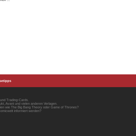
setipps
 und Trading-Cards.
kt, Avant und vielen anderen Verlagen.
erien wie The Big Bang Theory oder Game of Thrones?
omicwelt informiert werden?