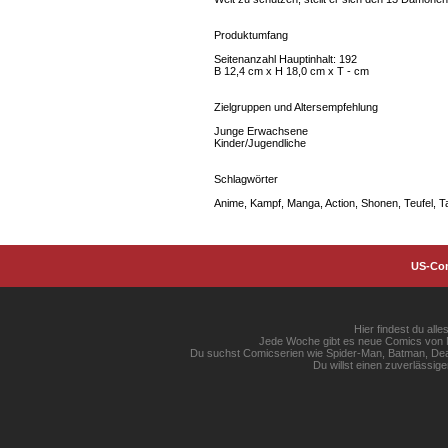
Produktumfang
Seitenanzahl Hauptinhalt: 192
B 12,4 cm x H 18,0 cm x T - cm
Zielgruppen und Altersempfehlung
Junge Erwachsene
Kinder/Jugendliche
Schlagwörter
Anime, Kampf, Manga, Action, Shonen, Teufel, 
US-Co
Hier findest du al
Jede Woche gibt es neue Comics von Ma
Du suchst Comicserien wie Spider-Man, Batman, Dead
Du willst einen zuverlässi