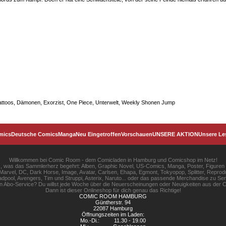
Tattoos, Dämonen, Exorzist, One Piece, Unterwelt, Weekly Shonen Jump
mics
Deutsche Comics
Manga
Neu Eingetroffen
Vorschauen
UNSERE AKTION
Unsere Le
Willkommen bei Comic Room - dem Comicladen in Hamburg und Comicshop im Netz!
les, was das Sammlerherz begehrt: Alben, Graphic Novel, US-Comics, Manga, Poster, Figuren
rvel, DC, Dark Horse, Image, Avatar, Carlsen, Ehapa, Egmont, Tokyopop, Splitter, Reprodu
pool, Avengers, Tim und Struppi, Asterix, Naruto... oder das passende Merchandise zu S
gen Abo-Service? Du willst jede Woche über die Neuerscheinungen oder Neuigkeiten aus der C
Dann ist dieser Onlineshop für dich genau das Richtige!
COMIC ROOM HAMBURG
Güntherstr. 94
22087 Hamburg
Öffnungszeiten im Laden:
Mo.-Di.:
11.30 - 19.00