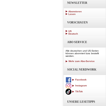
NEWSLETTER
Abonnieren
Lesen
VORSCHAUEN
US
Deutsch
ABO SERVICE
Alle deutschen und US-Serien
können abonniert bzw. bestellt
werden.
Mehr zum Abo-Service
SOCIAL NERDWORK
Facebook
Instagram
TikTok
UNSERE LESETIPPS