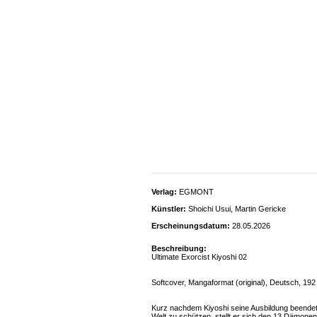
Verlag:
EGMONT
Künstler:
Shoichi Usui, Martin Gericke
Erscheinungsdatum:
28.05.2026
Beschreibung:
Ultimate Exorcist Kiyoshi 02
Softcover, Mangaformat (original), Deutsch, 192
Kurz nachdem Kiyoshi seine Ausbildung beendet h
Welt zu schützen, stellt er sich den 13 Dämone