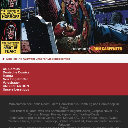
Eine kleine Auswahl unserer Lieblingscomics
US-Comics
Deutsche Comics
Manga
Neu Eingetroffen
Vorschauen
UNSERE AKTION
Unsere Lesetipps
Willkommen bei Comic Room - dem Comicladen in Hamburg und Comicshop im
Netz!
Hier findest du alles, was das Sammlerherz begehrt: Alben, Graphic Novel, US-
Comics, Manga, Poster, Figuren und Trading-Cards.
Jede Woche gibt es neue Comics von Marvel, DC, Dark Horse, Image, Avatar,
Carlsen, Ehapa, Egmont, Tokyopop, Splitter, Reprodukt, Avant und vielen anderen
Verlagen.
Du suchst Comicserien wie Spider-Man, Batman, Deadpool, Avengers, Tim und