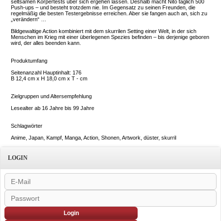
seltsamen Körpertests über sich ergehen lassen. Deshalb macht Nito täglich 500
Push-ups – und besteht trotzdem nie. Im Gegensatz zu seinen Freunden, die
regelmäßig die besten Testergebnisse erreichen. Aber sie fangen auch an, sich zu
„verändern“ …
Bildgewaltige Action kombiniert mit dem skurrilen Setting einer Welt, in der sich
Menschen im Krieg mit einer überlegenen Spezies befinden – bis derjenige geboren
wird, der alles beenden kann.
Produktumfang
Seitenanzahl Hauptinhalt: 176
B 12,4 cm x H 18,0 cm x T - cm
Zielgruppen und Altersempfehlung
Lesealter ab 16 Jahre bis 99 Jahre
Schlagwörter
Anime, Japan, Kampf, Manga, Action, Shonen, Artwork, düster, skurril
LOGIN
Login