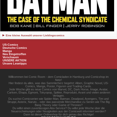
Eine kleine Auswahl unserer Lieblingscomics
US-Comics
Deutsche Comics
Manga
Neu Eingetroffen
Vorschauen
UNSERE AKTION
Unsere Lesetipps
Willkommen bei Comic Room - dem Comicladen in Hamburg und Comicshop im
Netz!
Hier findest du alles, was das Sammlerherz begehrt: Alben, Graphic Novel, US-
Comics, Manga, Poster, Figuren und Trading-Cards.
Jede Woche gibt es neue Comics von Marvel, DC, Dark Horse, Image, Avatar,
Carlsen, Ehapa, Egmont, Tokyopop, Splitter, Reprodukt, Avant und vielen anderen
Verlagen.
Du suchst Comicserien wie Spider-Man, Batman, Deadpool, Avengers, Tim und
Struppi, Asterix, Naruto... oder das passende Merchandise zu Serien wie The Big
Bang Theory oder Game of Thrones?
Du willst einen zuverlässigen Abo-Service? Du willst jede Woche über die
Neuerscheinungen oder Neuigkeiten aus der Comicwelt informiert werden?
Dann ist dieser Onlineshop für dich genau das Richtige!