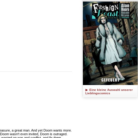
Eine kleine Auswahl unserer
Lieblingscomics
 measure, a great man. And yet Doom wants more.
h Doom wasn't even invited, Doom is outraged.
ty wasted on war and conflict, and fix them,