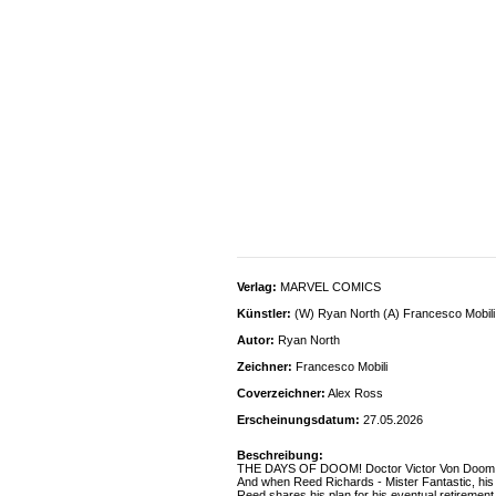
Verlag:
MARVEL COMICS
Künstler:
(W) Ryan North (A) Francesco Mobili
Autor:
Ryan North
Zeichner:
Francesco Mobili
Coverzeichner:
Alex Ross
Erscheinungsdatum:
27.05.2026
Beschreibung:
THE DAYS OF DOOM! Doctor Victor Von Doom is a 
And when Reed Richards - Mister Fantastic, his 
Reed shares his plan for his eventual retirement p