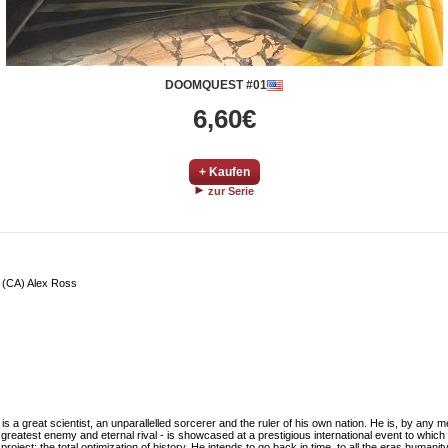
DOOMQUEST #01
6,60€
+ Kaufen
zur Serie
 (CA) Alex Ross
great scientist, an unparallelled sorcerer and the ruler of his own nation. He is, by any
greatest enemy and eternal rival - is showcased at a prestigious international event to whic
roject: the total optimization of history. He intends to go back in time, to all the eras humani