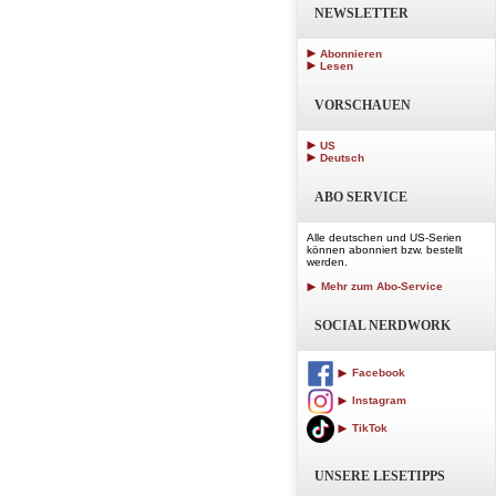
NEWSLETTER
Abonnieren
Lesen
VORSCHAUEN
US
Deutsch
ABO SERVICE
Alle deutschen und US-Serien
können abonniert bzw. bestellt
werden.
Mehr zum Abo-Service
SOCIAL NERDWORK
Facebook
Instagram
TikTok
UNSERE LESETIPPS