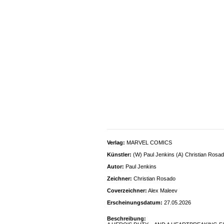
Verlag:
MARVEL COMICS
Künstler:
(W) Paul Jenkins (A) Christian Rosa
Autor:
Paul Jenkins
Zeichner:
Christian Rosado
Coverzeichner:
Alex Maleev
Erscheinungsdatum:
27.05.2026
Beschreibung: