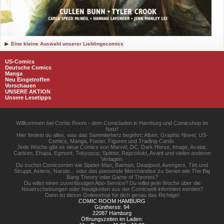
Eine kleine Auswahl unserer Lieblingscomics
US-Comics
Deutsche Comics
Manga
Neu Eingetroffen
Vorschauen
UNSERE AKTION
Unsere Lesetipps
Willkommen bei Comic Room - dem Comicladen in Hamburg und Comicshop im
Netz!
Hier findest du alles, was das Sammlerherz begehrt: Alben, Graphic Novel, US-
Comics, Manga, Poster, Figuren und Trading-Cards.
Jede Woche gibt es neue Comics von Marvel, DC, Dark Horse, Image, Avatar,
Carlsen, Ehapa, Egmont, Tokyopop, Splitter, Reprodukt, Avant und vielen anderen
Verlagen.
Du suchst Comicserien wie Spider-Man, Batman, Deadpool, Avengers, Tim und
Struppi, Asterix, Naruto... oder das passende Merchandise zu Serien wie The Big
Bang Theory oder Game of Thrones?
Du willst einen zuverlässigen Abo-Service? Du willst jede Woche über die
Neuerscheinungen oder Neuigkeiten aus der Comicwelt informiert werden?
Dann ist dieser Onlineshop für dich genau das Richtige!
COMIC ROOM HAMBURG
Güntherstr. 94
22087 Hamburg
Öffnungszeiten im Laden: