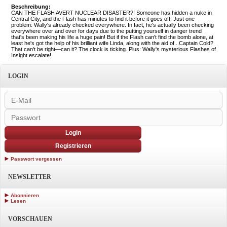
Beschreibung:
CAN THE FLASH AVERT NUCLEAR DISASTER?! Someone has hidden a nuke in
Central City, and the Flash has minutes to find it before it goes off! Just one
problem: Wally's already checked everywhere. In fact, he's actually been checking
everywhere over and over for days due to the putting yourself in danger trend
that's been making his life a huge pain! But if the Flash can't find the bomb alone, at
least he's got the help of his brilliant wife Linda, along with the aid of...Captain Cold?
That can't be right—can it? The clock is ticking. Plus: Wally's mysterious Flashes of
Insight escalate!
LOGIN
Login
Registrieren
Passwort vergessen
NEWSLETTER
Abonnieren
Lesen
VORSCHAUEN