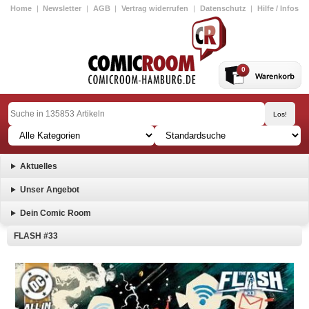
Home
|
Newsletter
|
AGB
|
Vertrag widerrufen
|
Datenschutz
|
Hilfe / Infos
0
Aktuelles
Unser Angebot
Dein Comic Room
FLASH #33