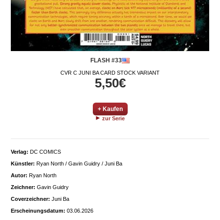
FLASH #33
CVR C JUNI BA CARD STOCK VARIANT
5,50€
+ Kaufen
zur Serie
Verlag:
DC COMICS
Künstler:
Ryan North / Gavin Guidry / Juni Ba
Autor:
Ryan North
Zeichner:
Gavin Guidry
Coverzeichner:
Juni Ba
Erscheinungsdatum:
03.06.2026