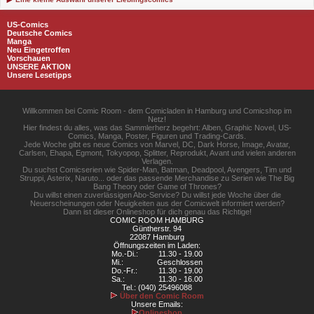
US-Comics
Deutsche Comics
Manga
Neu Eingetroffen
Vorschauen
UNSERE AKTION
Unsere Lesetipps
Willkommen bei Comic Room - dem Comicladen in Hamburg und Comicshop im
Netz!
Hier findest du alles, was das Sammlerherz begehrt: Alben, Graphic Novel, US-
Comics, Manga, Poster, Figuren und Trading-Cards.
Jede Woche gibt es neue Comics von Marvel, DC, Dark Horse, Image, Avatar,
Carlsen, Ehapa, Egmont, Tokyopop, Splitter, Reprodukt, Avant und vielen anderen
Verlagen.
Du suchst Comicserien wie Spider-Man, Batman, Deadpool, Avengers, Tim und
Struppi, Asterix, Naruto... oder das passende Merchandise zu Serien wie The Big
Bang Theory oder Game of Thrones?
Du willst einen zuverlässigen Abo-Service? Du willst jede Woche über die
Neuerscheinungen oder Neuigkeiten aus der Comicwelt informiert werden?
Dann ist dieser Onlineshop für dich genau das Richtige!
COMIC ROOM HAMBURG
Güntherstr. 94
22087 Hamburg
Öffnungszeiten im Laden:
Mo.-Di.:
11.30 - 19.00
Mi.:
Geschlossen
Do.-Fr.:
11.30 - 19.00
Sa.:
11.30 - 16.00
Tel.: (040) 25496088
Über den Comic Room
Unsere Emails:
Onlineshop