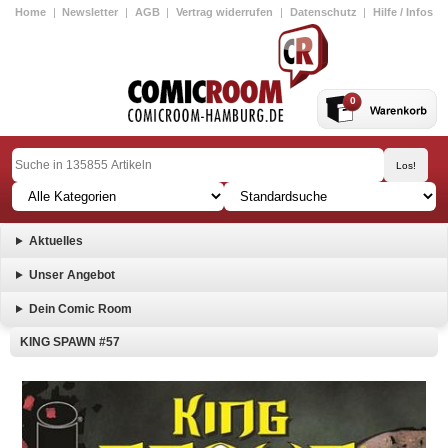
Home
|
Newsletter
|
AGB
|
Vertrag widerrufen
|
Datenschutz
|
Hilfe / Infos
0
Aktuelles
Unser Angebot
Dein Comic Room
KING SPAWN #57