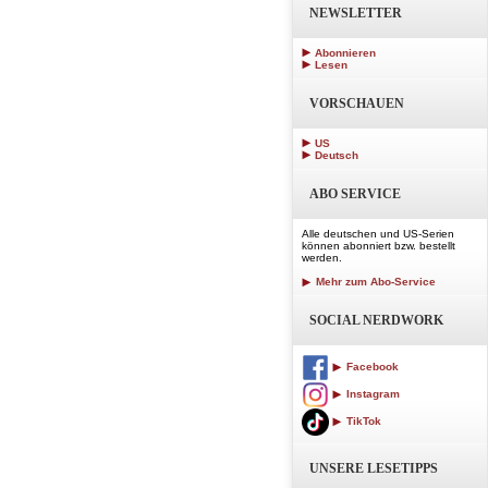
NEWSLETTER
Abonnieren
Lesen
VORSCHAUEN
US
Deutsch
ABO SERVICE
Alle deutschen und US-Serien
können abonniert bzw. bestellt
werden.
Mehr zum Abo-Service
SOCIAL NERDWORK
Facebook
Instagram
TikTok
UNSERE LESETIPPS