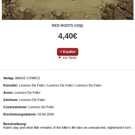
RED ROOTS #2
4,40€
+ Kaufen
zur Serie
Verlag:
IMAGE COMICS
Künstler:
Lorenzo De Felici / Lorenzo De Felici / Lorenzo De Felici
Autor:
Lorenzo De Felici
Zeichner:
Lorenzo De Felici
Coverzeichner:
Lorenzo De Felici
Erscheinungsdatum:
03.06.2026
Beschreibung:
Kate's day and what little remains of the killer's life take an unexpected, nightmarish turn.