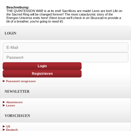
Beschreibung:
THE QUINTESSON WAR is at its end! Sacrifices are made! Lives are lost! Life on
the Sacred Ring will be changed forever! The most cataclysmic story of the
Energon Universe ends here! (Next issue we'll check in on Skuxxoid to provide a
bit of a breather, you're going to need it!)
LOGIN
Login
Registrieren
Passwort vergessen
NEWSLETTER
Abonnieren
Lesen
VORSCHAUEN
US
Deutsch