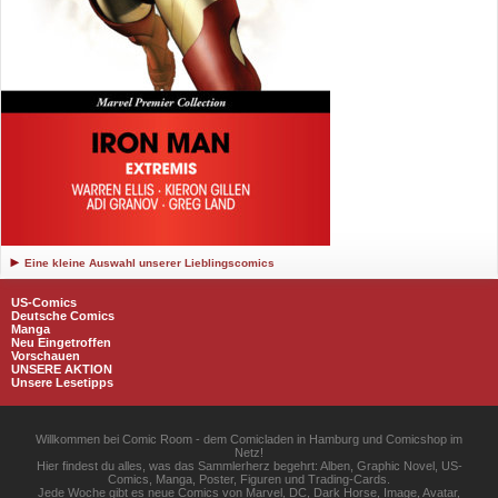
Eine kleine Auswahl unserer Lieblingscomics
US-Comics
Deutsche Comics
Manga
Neu Eingetroffen
Vorschauen
UNSERE AKTION
Unsere Lesetipps
Willkommen bei Comic Room - dem Comicladen in Hamburg und Comicshop im
Netz!
Hier findest du alles, was das Sammlerherz begehrt: Alben, Graphic Novel, US-
Comics, Manga, Poster, Figuren und Trading-Cards.
Jede Woche gibt es neue Comics von Marvel, DC, Dark Horse, Image, Avatar,