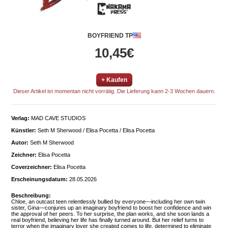
BOYFRIEND TP
10,45€
+ Kaufen
Dieser Artikel ist momentan nicht vorrätig. Die Lieferung kann 2-3 Wochen dauern.
Verlag:
MAD CAVE STUDIOS
Künstler:
Seth M Sherwood / Elisa Pocetta / Elisa Pocetta
Autor:
Seth M Sherwood
Zeichner:
Elisa Pocetta
Coverzeichner:
Elisa Pocetta
Erscheinungsdatum:
28.05.2026
Beschreibung:
Chloe, an outcast teen relentlessly bullied by everyone—including her own twin
sister, Gina—conjures up an imaginary boyfriend to boost her confidence and win
the approval of her peers. To her surprise, the plan works, and she soon lands a
real boyfriend, believing her life has finally turned around. But her relief turns to
terror when the imaginary lover she created comes to life, determined to eliminate