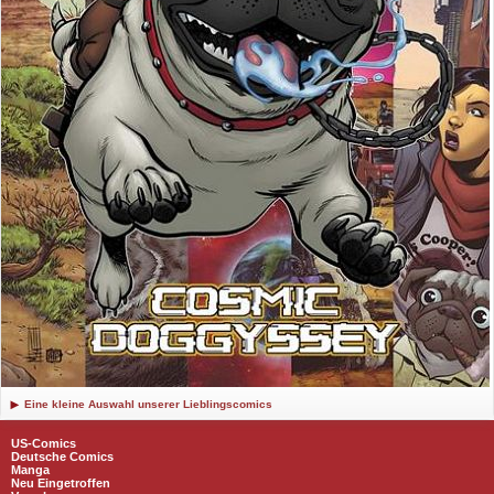
Eine kleine Auswahl unserer Lieblingscomics
US-Comics
Deutsche Comics
Manga
Neu Eingetroffen