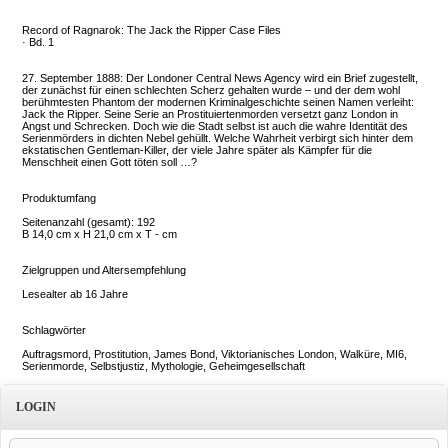
Record of Ragnarok: The Jack the Ripper Case Files
· Bd. 1
27. September 1888: Der Londoner Central News Agency wird ein Brief zugestellt,
der zunächst für einen schlechten Scherz gehalten wurde – und der dem wohl
berühmtesten Phantom der modernen Kriminalgeschichte seinen Namen verleiht:
Jack the Ripper. Seine Serie an Prostituiertenmorden versetzt ganz London in
Angst und Schrecken. Doch wie die Stadt selbst ist auch die wahre Identität des
Serienmörders in dichten Nebel gehüllt. Welche Wahrheit verbirgt sich hinter dem
ekstatischen Gentleman-Killer, der viele Jahre später als Kämpfer für die
Menschheit einen Gott töten soll …?
Produktumfang
Seitenanzahl (gesamt): 192
B 14,0 cm x H 21,0 cm x T - cm
Zielgruppen und Altersempfehlung
Lesealter ab 16 Jahre
Schlagwörter
Auftragsmord, Prostitution, James Bond, Viktorianisches London, Walküre, MI6,
Serienmorde, Selbstjustiz, Mythologie, Geheimgesellschaft
LOGIN